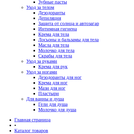
Зубные пасты
Уход за телом
Дезодоранты
Депиляция
Защита от солнца и автозагар
Интимная гигиена
Крема для тела
Лосьоны и бальзамы для тела
Масла для тела
Молочко для тела
Скрабы для тела
Уход за руками
Крема для рук
Уход за ногами
Дезодоранты для ног
Крема для ног
Мази для ног
Пластыри
Для ванны и душа
Гели для душа
Молочко для душа
Главная страница
•
Каталог товаров