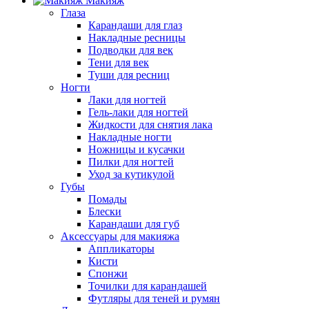
Макияж
Глаза
Карандаши для глаз
Накладные ресницы
Подводки для век
Тени для век
Туши для ресниц
Ногти
Лаки для ногтей
Гель-лаки для ногтей
Жидкости для снятия лака
Накладные ногти
Ножницы и кусачки
Пилки для ногтей
Уход за кутикулой
Губы
Помады
Блески
Карандаши для губ
Аксессуары для макияжа
Аппликаторы
Кисти
Спонжи
Точилки для карандашей
Футляры для теней и румян