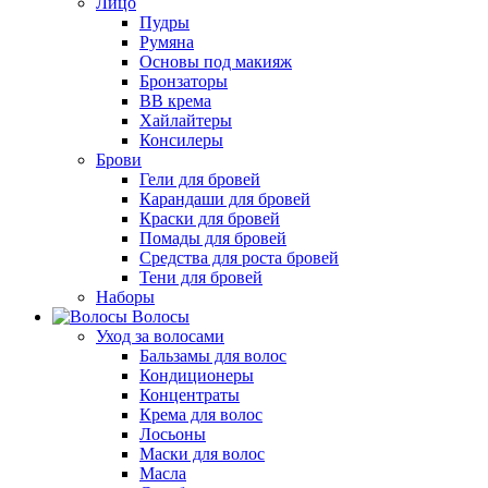
Лицо
Пудры
Румяна
Основы под макияж
Бронзаторы
BB крема
Хайлайтеры
Консилеры
Брови
Гели для бровей
Карандаши для бровей
Краски для бровей
Помады для бровей
Средства для роста бровей
Тени для бровей
Наборы
Волосы
Уход за волосами
Бальзамы для волос
Кондиционеры
Концентраты
Крема для волос
Лосьоны
Маски для волос
Масла