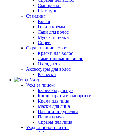
Скрабы для волос
Сыворотки
Шампуни
Стайлинг
Воски
Гели и кремы
Лаки для волос
Муссы и пенки
Спреи
Окрашивание волос
Краски для волос
Ламинирование волос
Оксиданты
Аксессуары для волос
Расчески
Уход
Уход за лицом
Бальзамы для губ
Концентраты и сыворотки
Крема для лица
Маски для лица
Патчи и подушечки
Пенки и муссы
Скрабы для лица
Уход за полостью рта