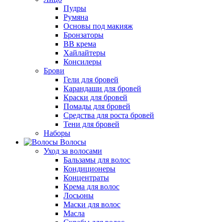
Пудры
Румяна
Основы под макияж
Бронзаторы
BB крема
Хайлайтеры
Консилеры
Брови
Гели для бровей
Карандаши для бровей
Краски для бровей
Помады для бровей
Средства для роста бровей
Тени для бровей
Наборы
Волосы
Уход за волосами
Бальзамы для волос
Кондиционеры
Концентраты
Крема для волос
Лосьоны
Маски для волос
Масла