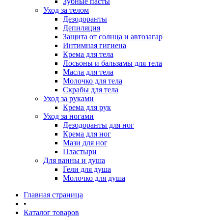
Зубные пасты
Уход за телом
Дезодоранты
Депиляция
Защита от солнца и автозагар
Интимная гигиена
Крема для тела
Лосьоны и бальзамы для тела
Масла для тела
Молочко для тела
Скрабы для тела
Уход за руками
Крема для рук
Уход за ногами
Дезодоранты для ног
Крема для ног
Мази для ног
Пластыри
Для ванны и душа
Гели для душа
Молочко для душа
Главная страница
•
Каталог товаров