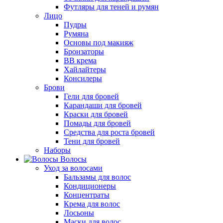
Футляры для теней и румян
Лицо
Пудры
Румяна
Основы под макияж
Бронзаторы
BB крема
Хайлайтеры
Консилеры
Брови
Гели для бровей
Карандаши для бровей
Краски для бровей
Помады для бровей
Средства для роста бровей
Тени для бровей
Наборы
Волосы
Уход за волосами
Бальзамы для волос
Кондиционеры
Концентраты
Крема для волос
Лосьоны
Маски для волос