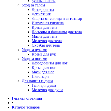
Зубные пасты
Уход за телом
Дезодоранты
Депиляция
Защита от солнца и автозагар
Интимная гигиена
Крема для тела
Лосьоны и бальзамы для тела
Масла для тела
Молочко для тела
Скрабы для тела
Уход за руками
Крема для рук
Уход за ногами
Дезодоранты для ног
Крема для ног
Мази для ног
Пластыри
Для ванны и душа
Гели для душа
Молочко для душа
Главная страница
•
Каталог товаров