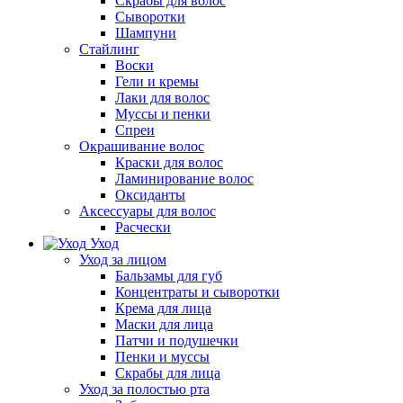
Скрабы для волос
Сыворотки
Шампуни
Стайлинг
Воски
Гели и кремы
Лаки для волос
Муссы и пенки
Спреи
Окрашивание волос
Краски для волос
Ламинирование волос
Оксиданты
Аксессуары для волос
Расчески
Уход
Уход за лицом
Бальзамы для губ
Концентраты и сыворотки
Крема для лица
Маски для лица
Патчи и подушечки
Пенки и муссы
Скрабы для лица
Уход за полостью рта