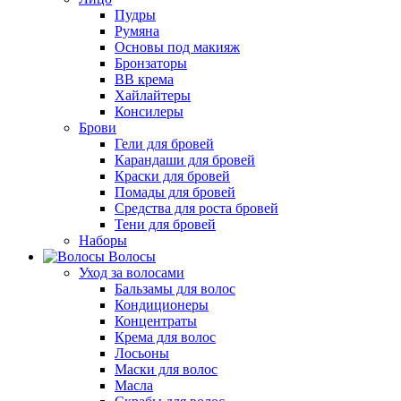
Пудры
Румяна
Основы под макияж
Бронзаторы
BB крема
Хайлайтеры
Консилеры
Брови
Гели для бровей
Карандаши для бровей
Краски для бровей
Помады для бровей
Средства для роста бровей
Тени для бровей
Наборы
Волосы
Уход за волосами
Бальзамы для волос
Кондиционеры
Концентраты
Крема для волос
Лосьоны
Маски для волос
Масла