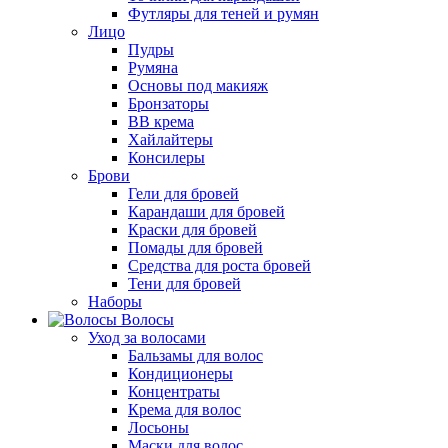
Футляры для теней и румян
Лицо
Пудры
Румяна
Основы под макияж
Бронзаторы
BB крема
Хайлайтеры
Консилеры
Брови
Гели для бровей
Карандаши для бровей
Краски для бровей
Помады для бровей
Средства для роста бровей
Тени для бровей
Наборы
Волосы
Уход за волосами
Бальзамы для волос
Кондиционеры
Концентраты
Крема для волос
Лосьоны
Маски для волос