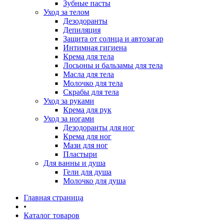
Зубные пасты
Уход за телом
Дезодоранты
Депиляция
Защита от солнца и автозагар
Интимная гигиена
Крема для тела
Лосьоны и бальзамы для тела
Масла для тела
Молочко для тела
Скрабы для тела
Уход за руками
Крема для рук
Уход за ногами
Дезодоранты для ног
Крема для ног
Мази для ног
Пластыри
Для ванны и душа
Гели для душа
Молочко для душа
Главная страница
•
Каталог товаров