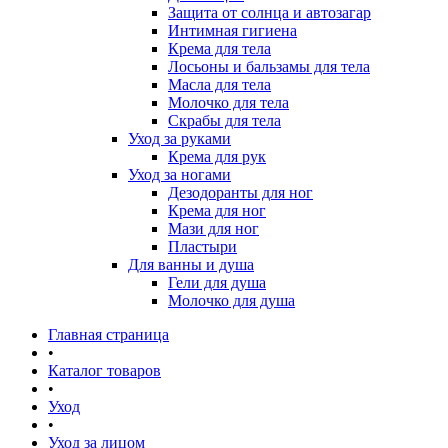
Защита от солнца и автозагар
Интимная гигиена
Крема для тела
Лосьоны и бальзамы для тела
Масла для тела
Молочко для тела
Скрабы для тела
Уход за руками
Крема для рук
Уход за ногами
Дезодоранты для ног
Крема для ног
Мази для ног
Пластыри
Для ванны и душа
Гели для душа
Молочко для душа
Главная страница
•
Каталог товаров
•
Уход
•
Уход за лицом