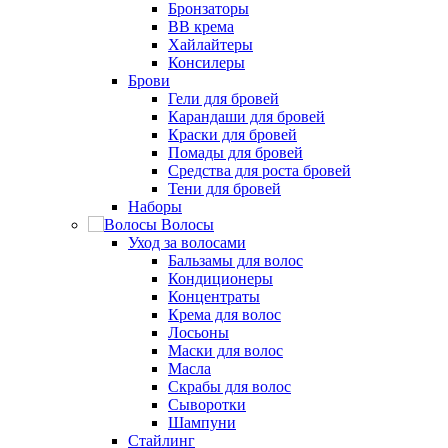
Бронзаторы
BB крема
Хайлайтеры
Консилеры
Брови
Гели для бровей
Карандаши для бровей
Краски для бровей
Помады для бровей
Средства для роста бровей
Тени для бровей
Наборы
Волосы
Уход за волосами
Бальзамы для волос
Кондиционеры
Концентраты
Крема для волос
Лосьоны
Маски для волос
Масла
Скрабы для волос
Сыворотки
Шампуни
Стайлинг