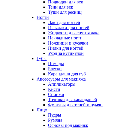
Подводки для век
Тени для век
Туши для ресниц
Ногти
Лаки для ногтей
Гель-лаки для ногтей
Жидкости для снятия лака
Накладные ногти
Ножницы и кусачки
Пилки для ногтей
Уход за кутикулой
Губы
Помады
Блески
Карандаши для губ
Аксессуары для макияжа
Аппликаторы
Кисти
Спонжи
Точилки для карандашей
Футляры для теней и румян
Лицо
Пудры
Румяна
Основы под макияж