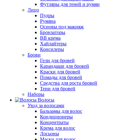
Футляры для теней и румян
Лицо
Пудры
Румяна
Основы под макияж
Бронзаторы
BB крема
Хайлайтеры
Консилеры
Брови
Гели для бровей
Карандаши для бровей
Краски для бровей
Помады для бровей
Средства для роста бровей
Тени для бровей
Наборы
Волосы
Уход за волосами
Бальзамы для волос
Кондиционеры
Концентраты
Крема для волос
Лосьоны
Маски для волос