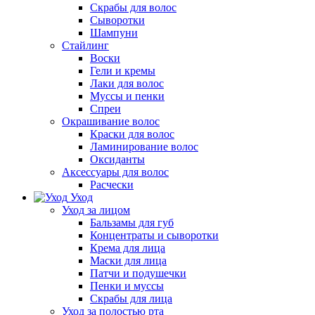
Скрабы для волос
Сыворотки
Шампуни
Стайлинг
Воски
Гели и кремы
Лаки для волос
Муссы и пенки
Спреи
Окрашивание волос
Краски для волос
Ламинирование волос
Оксиданты
Аксессуары для волос
Расчески
Уход
Уход за лицом
Бальзамы для губ
Концентраты и сыворотки
Крема для лица
Маски для лица
Патчи и подушечки
Пенки и муссы
Скрабы для лица
Уход за полостью рта