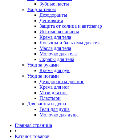
Зубные пасты
Уход за телом
Дезодоранты
Депиляция
Защита от солнца и автозагар
Интимная гигиена
Крема для тела
Лосьоны и бальзамы для тела
Масла для тела
Молочко для тела
Скрабы для тела
Уход за руками
Крема для рук
Уход за ногами
Дезодоранты для ног
Крема для ног
Мази для ног
Пластыри
Для ванны и душа
Гели для душа
Молочко для душа
Главная страница
•
Каталог товаров