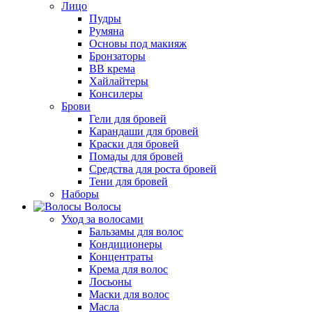
Лицо
Пудры
Румяна
Основы под макияж
Бронзаторы
BB крема
Хайлайтеры
Консилеры
Брови
Гели для бровей
Карандаши для бровей
Краски для бровей
Помады для бровей
Средства для роста бровей
Тени для бровей
Наборы
Волосы
Уход за волосами
Бальзамы для волос
Кондиционеры
Концентраты
Крема для волос
Лосьоны
Маски для волос
Масла