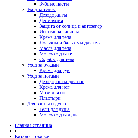
Зубные пасты
Уход за телом
Дезодоранты
Депиляция
Защита от солнца и автозагар
Интимная гигиена
Крема для тела
Лосьоны и бальзамы для тела
Масла для тела
Молочко для тела
Скрабы для тела
Уход за руками
Крема для рук
Уход за ногами
Дезодоранты для ног
Крема для ног
Мази для ног
Пластыри
Для ванны и душа
Гели для душа
Молочко для душа
Главная страница
•
Каталог товаров