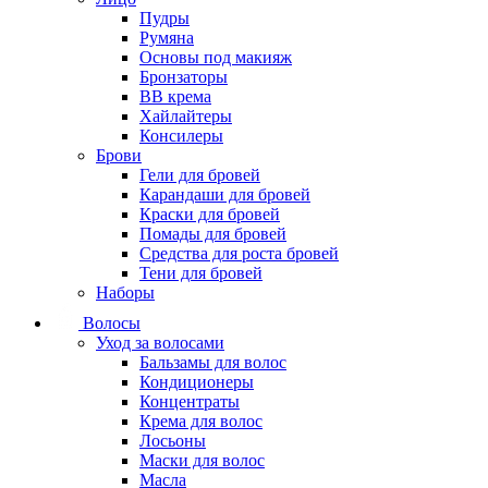
Пудры
Румяна
Основы под макияж
Бронзаторы
BB крема
Хайлайтеры
Консилеры
Брови
Гели для бровей
Карандаши для бровей
Краски для бровей
Помады для бровей
Средства для роста бровей
Тени для бровей
Наборы
Волосы
Уход за волосами
Бальзамы для волос
Кондиционеры
Концентраты
Крема для волос
Лосьоны
Маски для волос
Масла