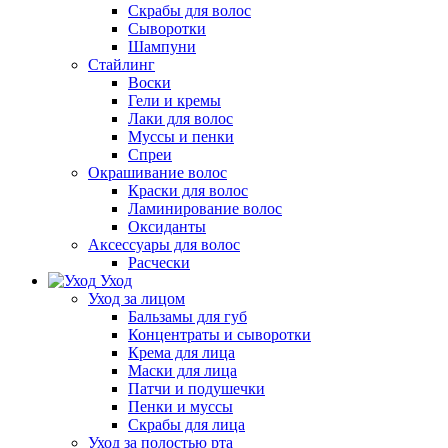
Скрабы для волос
Сыворотки
Шампуни
Стайлинг
Воски
Гели и кремы
Лаки для волос
Муссы и пенки
Спреи
Окрашивание волос
Краски для волос
Ламинирование волос
Оксиданты
Аксессуары для волос
Расчески
Уход
Уход за лицом
Бальзамы для губ
Концентраты и сыворотки
Крема для лица
Маски для лица
Патчи и подушечки
Пенки и муссы
Скрабы для лица
Уход за полостью рта