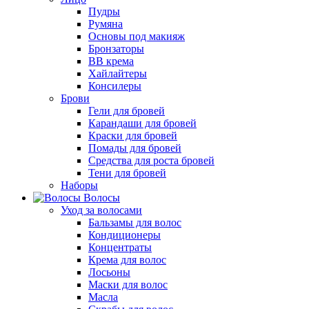
Пудры
Румяна
Основы под макияж
Бронзаторы
BB крема
Хайлайтеры
Консилеры
Брови
Гели для бровей
Карандаши для бровей
Краски для бровей
Помады для бровей
Средства для роста бровей
Тени для бровей
Наборы
Волосы
Уход за волосами
Бальзамы для волос
Кондиционеры
Концентраты
Крема для волос
Лосьоны
Маски для волос
Масла