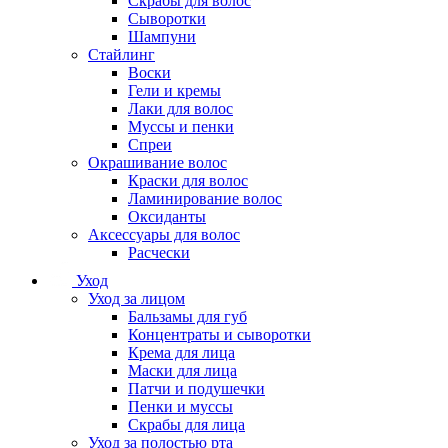
Скрабы для волос
Сыворотки
Шампуни
Стайлинг
Воски
Гели и кремы
Лаки для волос
Муссы и пенки
Спреи
Окрашивание волос
Краски для волос
Ламинирование волос
Оксиданты
Аксессуары для волос
Расчески
Уход
Уход за лицом
Бальзамы для губ
Концентраты и сыворотки
Крема для лица
Маски для лица
Патчи и подушечки
Пенки и муссы
Скрабы для лица
Уход за полостью рта