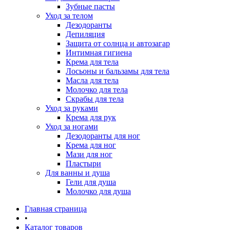
Зубные пасты
Уход за телом
Дезодоранты
Депиляция
Защита от солнца и автозагар
Интимная гигиена
Крема для тела
Лосьоны и бальзамы для тела
Масла для тела
Молочко для тела
Скрабы для тела
Уход за руками
Крема для рук
Уход за ногами
Дезодоранты для ног
Крема для ног
Мази для ног
Пластыри
Для ванны и душа
Гели для душа
Молочко для душа
Главная страница
•
Каталог товаров