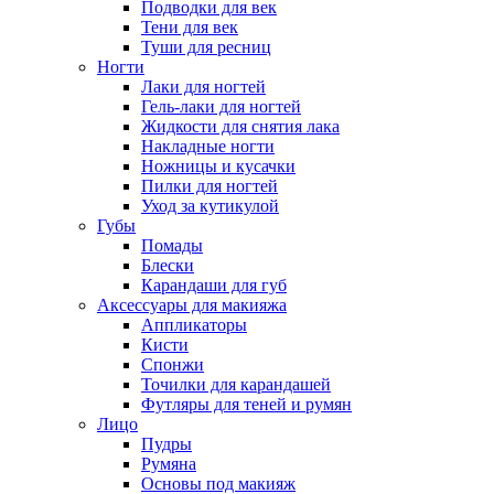
Подводки для век
Тени для век
Туши для ресниц
Ногти
Лаки для ногтей
Гель-лаки для ногтей
Жидкости для снятия лака
Накладные ногти
Ножницы и кусачки
Пилки для ногтей
Уход за кутикулой
Губы
Помады
Блески
Карандаши для губ
Аксессуары для макияжа
Аппликаторы
Кисти
Спонжи
Точилки для карандашей
Футляры для теней и румян
Лицо
Пудры
Румяна
Основы под макияж