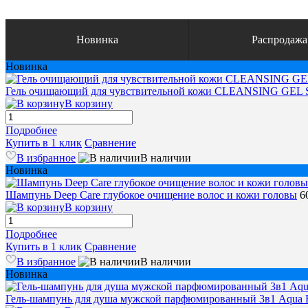
Новинка
Распродажа
Новинка
Гель очищающий для чувствительной кожи CLEANSING GE
В корзину
Подробнее
Купить в 1 клик
Сравнение
В избранное
В наличии
Новинка
Шампунь Deep Care глубокое очищение волос и кожи головы
6
В корзину
Подробнее
Купить в 1 клик
Сравнение
В избранное
В наличии
Новинка
Гель-шампунь для душа мужской парфюмированный 3в1 Aqua 