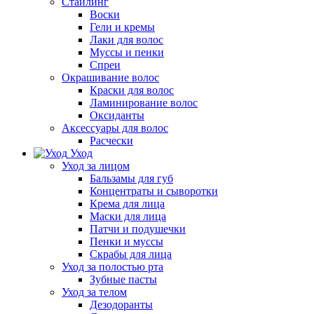
Стайлинг
Воски
Гели и кремы
Лаки для волос
Муссы и пенки
Спреи
Окрашивание волос
Краски для волос
Ламинирование волос
Оксиданты
Аксессуары для волос
Расчески
Уход
Уход за лицом
Бальзамы для губ
Концентраты и сыворотки
Крема для лица
Маски для лица
Патчи и подушечки
Пенки и муссы
Скрабы для лица
Уход за полостью рта
Зубные пасты
Уход за телом
Дезодоранты