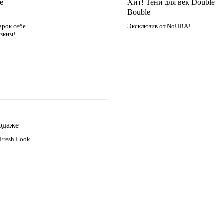
е
Хит! Тени для век Double
Bouble
арок себе
Эксклюзив от NoUBA!
изким!
одаже
Fresh Look