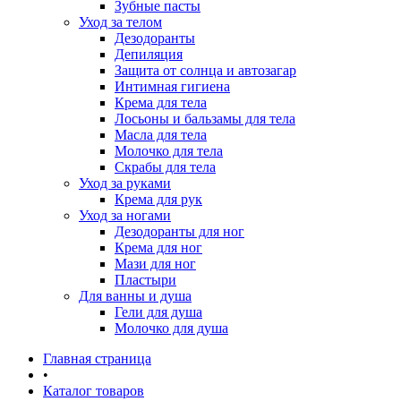
Зубные пасты
Уход за телом
Дезодоранты
Депиляция
Защита от солнца и автозагар
Интимная гигиена
Крема для тела
Лосьоны и бальзамы для тела
Масла для тела
Молочко для тела
Скрабы для тела
Уход за руками
Крема для рук
Уход за ногами
Дезодоранты для ног
Крема для ног
Мази для ног
Пластыри
Для ванны и душа
Гели для душа
Молочко для душа
Главная страница
•
Каталог товаров