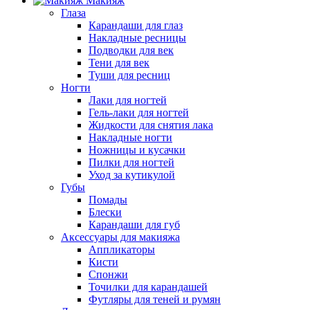
Макияж
Глаза
Карандаши для глаз
Накладные ресницы
Подводки для век
Тени для век
Туши для ресниц
Ногти
Лаки для ногтей
Гель-лаки для ногтей
Жидкости для снятия лака
Накладные ногти
Ножницы и кусачки
Пилки для ногтей
Уход за кутикулой
Губы
Помады
Блески
Карандаши для губ
Аксессуары для макияжа
Аппликаторы
Кисти
Спонжи
Точилки для карандашей
Футляры для теней и румян