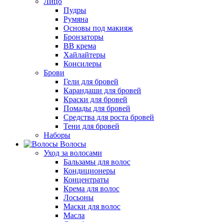
Лицо
Пудры
Румяна
Основы под макияж
Бронзаторы
BB крема
Хайлайтеры
Консилеры
Брови
Гели для бровей
Карандаши для бровей
Краски для бровей
Помады для бровей
Средства для роста бровей
Тени для бровей
Наборы
Волосы
Уход за волосами
Бальзамы для волос
Кондиционеры
Концентраты
Крема для волос
Лосьоны
Маски для волос
Масла