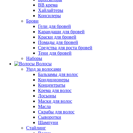
BB крема
Хайлайтеры
Консилеры
Брови
Гели для бровей
Карандаши для бровей
Краски для бровей
Помады для бровей
Средства для роста бровей
Тени для бровей
Наборы
Волосы
Уход за волосами
Бальзамы для волос
Кондиционеры
Концентраты
Крема для волос
Лосьоны
Маски для волос
Масла
Скрабы для волос
Сыворотки
Шампуни
Стайлинг