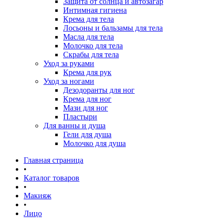
Защита от солнца и автозагар
Интимная гигиена
Крема для тела
Лосьоны и бальзамы для тела
Масла для тела
Молочко для тела
Скрабы для тела
Уход за руками
Крема для рук
Уход за ногами
Дезодоранты для ног
Крема для ног
Мази для ног
Пластыри
Для ванны и душа
Гели для душа
Молочко для душа
Главная страница
•
Каталог товаров
•
Макияж
•
Лицо