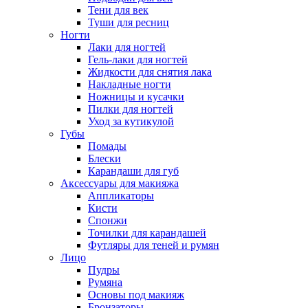
Тени для век
Туши для ресниц
Ногти
Лаки для ногтей
Гель-лаки для ногтей
Жидкости для снятия лака
Накладные ногти
Ножницы и кусачки
Пилки для ногтей
Уход за кутикулой
Губы
Помады
Блески
Карандаши для губ
Аксессуары для макияжа
Аппликаторы
Кисти
Спонжи
Точилки для карандашей
Футляры для теней и румян
Лицо
Пудры
Румяна
Основы под макияж
Бронзаторы