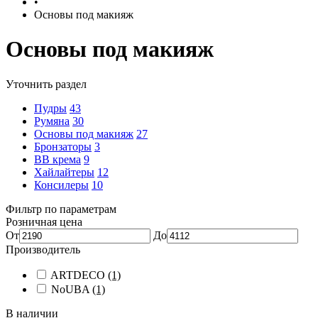
•
Основы под макияж
Основы под макияж
Уточнить раздел
Пудры
43
Румяна
30
Основы под макияж
27
Бронзаторы
3
BB крема
9
Хайлайтеры
12
Консилеры
10
Фильтр по параметрам
Розничная цена
От
До
Производитель
ARTDECO
(1)
NoUBA
(1)
В наличии