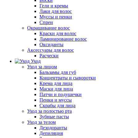
Воски
Гели и кремы
Лаки для волос
Муссы и пенки
Спреи
Окрашивание волос
Краски для волос
Ламинирование волос
Оксиданты
Аксессуары для волос
Расчески
Уход
Уход за лицом
Бальзамы для губ
Концентраты и сыворотки
Крема для лица
Маски для лица
Патчи и подушечки
Пенки и муссы
Скрабы для лица
Уход за полостью рта
Зубные пасты
Уход за телом
Дезодоранты
Депиляция