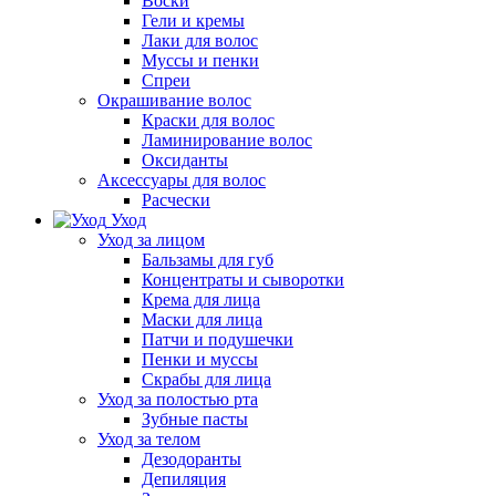
Воски
Гели и кремы
Лаки для волос
Муссы и пенки
Спреи
Окрашивание волос
Краски для волос
Ламинирование волос
Оксиданты
Аксессуары для волос
Расчески
Уход
Уход за лицом
Бальзамы для губ
Концентраты и сыворотки
Крема для лица
Маски для лица
Патчи и подушечки
Пенки и муссы
Скрабы для лица
Уход за полостью рта
Зубные пасты
Уход за телом
Дезодоранты
Депиляция