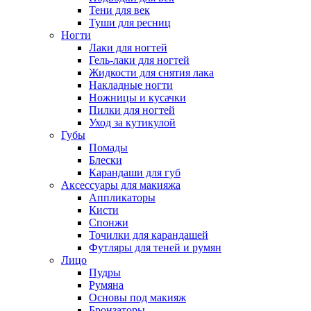
Тени для век
Туши для ресниц
Ногти
Лаки для ногтей
Гель-лаки для ногтей
Жидкости для снятия лака
Накладные ногти
Ножницы и кусачки
Пилки для ногтей
Уход за кутикулой
Губы
Помады
Блески
Карандаши для губ
Аксессуары для макияжа
Аппликаторы
Кисти
Спонжи
Точилки для карандашей
Футляры для теней и румян
Лицо
Пудры
Румяна
Основы под макияж
Бронзаторы