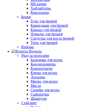
BB крема
Хайлайтеры
Консилеры
Брови
Гели для бровей
Карандаши для бровей
Краски для бровей
Помады для бровей
Средства для роста бровей
Тени для бровей
Наборы
Волосы
Уход за волосами
Бальзамы для волос
Кондиционеры
Концентраты
Крема для волос
Лосьоны
Маски для волос
Масла
Скрабы для волос
Сыворотки
Шампуни
Стайлинг