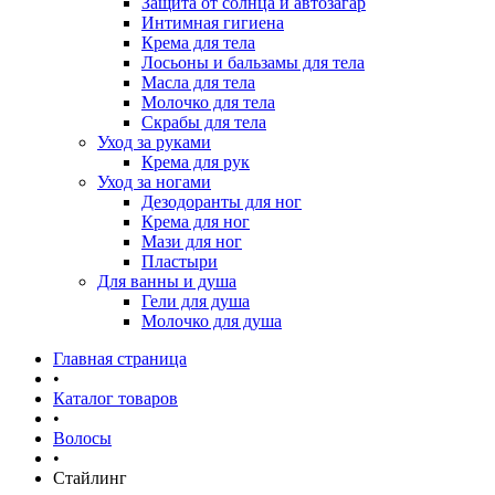
Защита от солнца и автозагар
Интимная гигиена
Крема для тела
Лосьоны и бальзамы для тела
Масла для тела
Молочко для тела
Скрабы для тела
Уход за руками
Крема для рук
Уход за ногами
Дезодоранты для ног
Крема для ног
Мази для ног
Пластыри
Для ванны и душа
Гели для душа
Молочко для душа
Главная страница
•
Каталог товаров
•
Волосы
•
Стайлинг