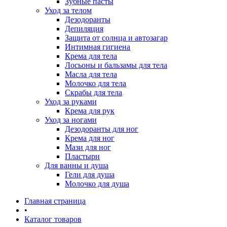
Зубные пасты
Уход за телом
Дезодоранты
Депиляция
Защита от солнца и автозагар
Интимная гигиена
Крема для тела
Лосьоны и бальзамы для тела
Масла для тела
Молочко для тела
Скрабы для тела
Уход за руками
Крема для рук
Уход за ногами
Дезодоранты для ног
Крема для ног
Мази для ног
Пластыри
Для ванны и душа
Гели для душа
Молочко для душа
Главная страница
•
Каталог товаров