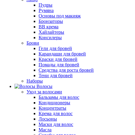
Пудры
Румяна
Основы под макияж
Бронзаторы
BB крема
Хайлайтеры
Консилеры
Брови
Гели для бровей
Карандаши для бровей
Краски для бровей
Помады для бровей
Средства для роста бровей
Тени для бровей
Наборы
Волосы
Уход за волосами
Бальзамы для волос
Кондиционеры
Концентраты
Крема для волос
Лосьоны
Маски для волос
Масла