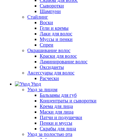
Скрабы для волос
Сыворотки
Шампуни
Стайлинг
Воски
Гели и кремы
Лаки для волос
Муссы и пенки
Спреи
Окрашивание волос
Краски для волос
Ламинирование волос
Оксиданты
Аксессуары для волос
Расчески
Уход
Уход за лицом
Бальзамы для губ
Концентраты и сыворотки
Крема для лица
Маски для лица
Патчи и подушечки
Пенки и муссы
Скрабы для лица
Уход за полостью рта