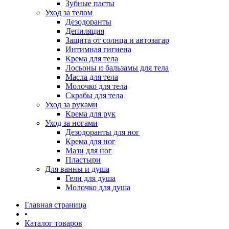
Зубные пасты
Уход за телом
Дезодоранты
Депиляция
Защита от солнца и автозагар
Интимная гигиена
Крема для тела
Лосьоны и бальзамы для тела
Масла для тела
Молочко для тела
Скрабы для тела
Уход за руками
Крема для рук
Уход за ногами
Дезодоранты для ног
Крема для ног
Мази для ног
Пластыри
Для ванны и душа
Гели для душа
Молочко для душа
Главная страница
•
Каталог товаров