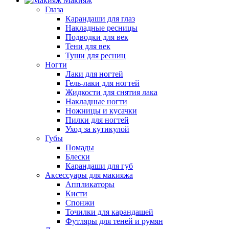
Макияж
Глаза
Карандаши для глаз
Накладные ресницы
Подводки для век
Тени для век
Туши для ресниц
Ногти
Лаки для ногтей
Гель-лаки для ногтей
Жидкости для снятия лака
Накладные ногти
Ножницы и кусачки
Пилки для ногтей
Уход за кутикулой
Губы
Помады
Блески
Карандаши для губ
Аксессуары для макияжа
Аппликаторы
Кисти
Спонжи
Точилки для карандашей
Футляры для теней и румян