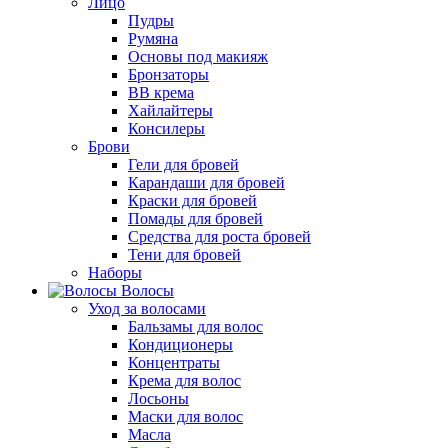
Лицо
Пудры
Румяна
Основы под макияж
Бронзаторы
BB крема
Хайлайтеры
Консилеры
Брови
Гели для бровей
Карандаши для бровей
Краски для бровей
Помады для бровей
Средства для роста бровей
Тени для бровей
Наборы
Волосы
Уход за волосами
Бальзамы для волос
Кондиционеры
Концентраты
Крема для волос
Лосьоны
Маски для волос
Масла