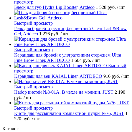
просмотр
Блеск для губ Hydra Lip Booster, Artdeco
1 528 руб.
/ шт
Быстрый просмотр
Гель для бровей и ресниц бесцветный Clear Lash&Brow
Gel, Artdeco
1 276 руб.
/ шт
Быстрый просмотр
Карандаш для бровей с ультратонким стержнем Ultra
Fine Brow Liner, ARTDECO
1 664 руб.
/ шт
Быстрый
просмотр
Карандаш для век KAJAL Liner, ARTDECO
916 руб.
/ шт
Быстрый просмотр
Набор кистей №8-01A. В чехле на молнии, JUST
2 190
руб.
/ шт
Быстрый просмотр
Кисть для рассыпчатой компактной пудры №76, JUST
1
520 руб.
/ шт
Каталог