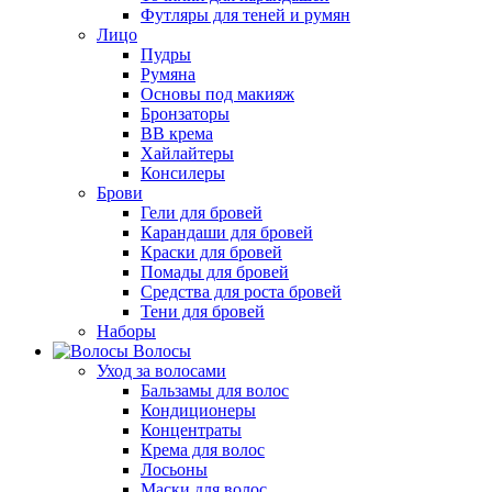
Футляры для теней и румян
Лицо
Пудры
Румяна
Основы под макияж
Бронзаторы
BB крема
Хайлайтеры
Консилеры
Брови
Гели для бровей
Карандаши для бровей
Краски для бровей
Помады для бровей
Средства для роста бровей
Тени для бровей
Наборы
Волосы
Уход за волосами
Бальзамы для волос
Кондиционеры
Концентраты
Крема для волос
Лосьоны
Маски для волос