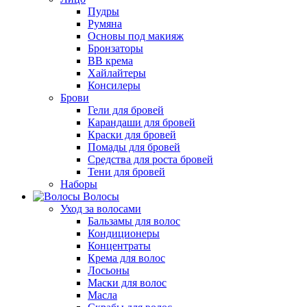
Пудры
Румяна
Основы под макияж
Бронзаторы
BB крема
Хайлайтеры
Консилеры
Брови
Гели для бровей
Карандаши для бровей
Краски для бровей
Помады для бровей
Средства для роста бровей
Тени для бровей
Наборы
Волосы
Уход за волосами
Бальзамы для волос
Кондиционеры
Концентраты
Крема для волос
Лосьоны
Маски для волос
Масла