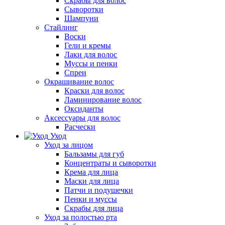
Скрабы для волос
Сыворотки
Шампуни
Стайлинг
Воски
Гели и кремы
Лаки для волос
Муссы и пенки
Спреи
Окрашивание волос
Краски для волос
Ламинирование волос
Оксиданты
Аксессуары для волос
Расчески
Уход
Уход за лицом
Бальзамы для губ
Концентраты и сыворотки
Крема для лица
Маски для лица
Патчи и подушечки
Пенки и муссы
Скрабы для лица
Уход за полостью рта