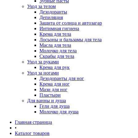
Зубные пасты
Уход за телом
Дезодоранты
Депиляция
Защита от солнца и автозагар
Интимная гигиена
Крема для тела
Лосьоны и бальзамы для тела
Масла для тела
Молочко для тела
Скрабы для тела
Уход за руками
Крема для рук
Уход за ногами
Дезодоранты для ног
Крема для ног
Мази для ног
Пластыри
Для ванны и душа
Гели для душа
Молочко для душа
Главная страница
•
Каталог товаров