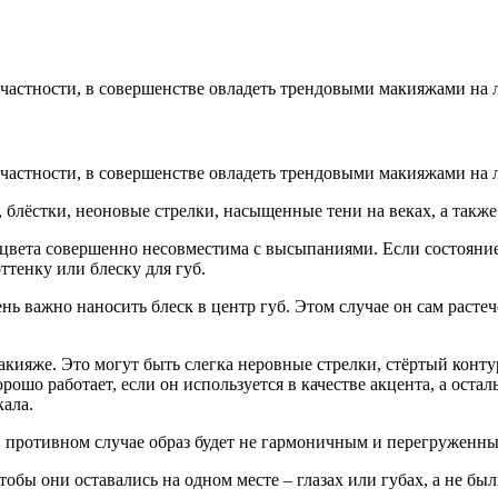
частности, в совершенстве овладеть трендовыми макияжами на л
частности, в совершенстве овладеть трендовыми макияжами на л
, блёстки, неоновые стрелки, насыщенные тени на веках, а такж
о цвета совершенно несовместима с высыпаниями. Если состояние
ттенку или блеску для губ.
нь важно наносить блеск в центр губ. Этом случае он сам расте
кияже. Это могут быть слегка неровные стрелки, стёртый конту
 работает, если он используется в качестве акцента, а осталь
кала.
В противном случае образ будет не гармоничным и перегруженны
тобы они оставались на одном месте – глазах или губах, а не бы