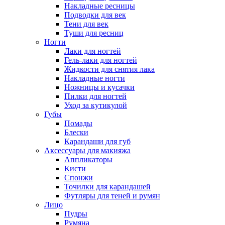
Накладные ресницы
Подводки для век
Тени для век
Туши для ресниц
Ногти
Лаки для ногтей
Гель-лаки для ногтей
Жидкости для снятия лака
Накладные ногти
Ножницы и кусачки
Пилки для ногтей
Уход за кутикулой
Губы
Помады
Блески
Карандаши для губ
Аксессуары для макияжа
Аппликаторы
Кисти
Спонжи
Точилки для карандашей
Футляры для теней и румян
Лицо
Пудры
Румяна