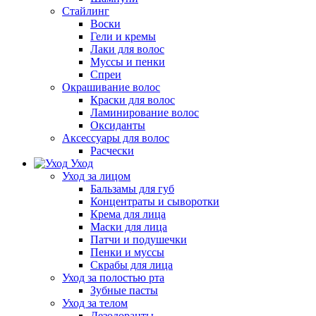
Стайлинг
Воски
Гели и кремы
Лаки для волос
Муссы и пенки
Спреи
Окрашивание волос
Краски для волос
Ламинирование волос
Оксиданты
Аксессуары для волос
Расчески
Уход
Уход за лицом
Бальзамы для губ
Концентраты и сыворотки
Крема для лица
Маски для лица
Патчи и подушечки
Пенки и муссы
Скрабы для лица
Уход за полостью рта
Зубные пасты
Уход за телом
Дезодоранты