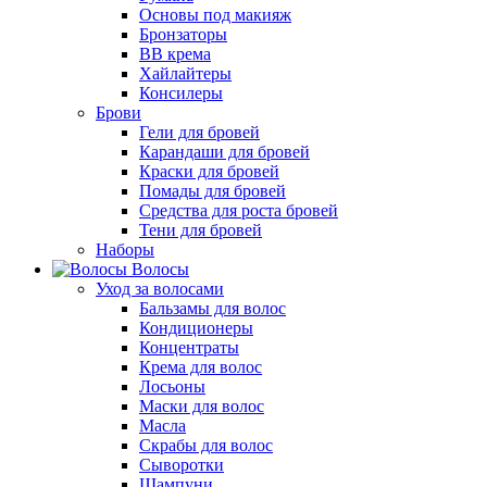
Основы под макияж
Бронзаторы
BB крема
Хайлайтеры
Консилеры
Брови
Гели для бровей
Карандаши для бровей
Краски для бровей
Помады для бровей
Средства для роста бровей
Тени для бровей
Наборы
Волосы
Уход за волосами
Бальзамы для волос
Кондиционеры
Концентраты
Крема для волос
Лосьоны
Маски для волос
Масла
Скрабы для волос
Сыворотки
Шампуни