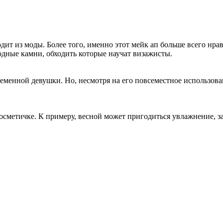
ит из моды. Более того, именно этот мейк ап больше всего нра
одные камни, обходить которые научат визажисты.
енной девушки. Но, несмотря на его повсеместное использовани
косметичке. К примеру, весной может пригодиться увлажнение, за