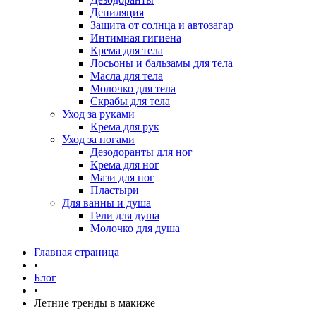
Депиляция
Защита от солнца и автозагар
Интимная гигиена
Крема для тела
Лосьоны и бальзамы для тела
Масла для тела
Молочко для тела
Скрабы для тела
Уход за руками
Крема для рук
Уход за ногами
Дезодоранты для ног
Крема для ног
Мази для ног
Пластыри
Для ванны и душа
Гели для душа
Молочко для душа
Главная страница
•
Блог
•
Летние тренды в макиже