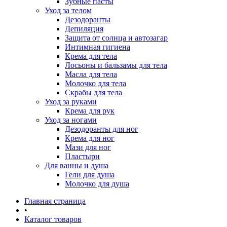
Зубные пасты
Уход за телом
Дезодоранты
Депиляция
Защита от солнца и автозагар
Интимная гигиена
Крема для тела
Лосьоны и бальзамы для тела
Масла для тела
Молочко для тела
Скрабы для тела
Уход за руками
Крема для рук
Уход за ногами
Дезодоранты для ног
Крема для ног
Мази для ног
Пластыри
Для ванны и душа
Гели для душа
Молочко для душа
Главная страница
•
Каталог товаров