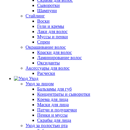
Скрабы для волос
Сыворотки
Шампуни
Стайлинг
Воски
Гели и кремы
Лаки для волос
Муссы и пенки
Спреи
Окрашивание волос
Краски для волос
Ламинирование волос
Оксиданты
Аксессуары для волос
Расчески
Уход
Уход за лицом
Бальзамы для губ
Концентраты и сыворотки
Крема для лица
Маски для лица
Патчи и подушечки
Пенки и муссы
Скрабы для лица
Уход за полостью рта