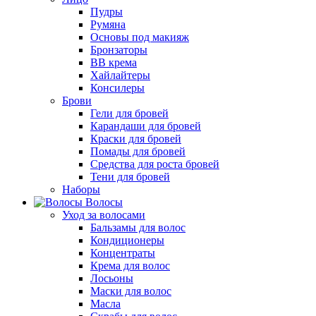
Пудры
Румяна
Основы под макияж
Бронзаторы
BB крема
Хайлайтеры
Консилеры
Брови
Гели для бровей
Карандаши для бровей
Краски для бровей
Помады для бровей
Средства для роста бровей
Тени для бровей
Наборы
Волосы
Уход за волосами
Бальзамы для волос
Кондиционеры
Концентраты
Крема для волос
Лосьоны
Маски для волос
Масла