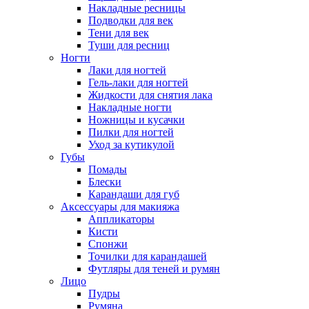
Накладные ресницы
Подводки для век
Тени для век
Туши для ресниц
Ногти
Лаки для ногтей
Гель-лаки для ногтей
Жидкости для снятия лака
Накладные ногти
Ножницы и кусачки
Пилки для ногтей
Уход за кутикулой
Губы
Помады
Блески
Карандаши для губ
Аксессуары для макияжа
Аппликаторы
Кисти
Спонжи
Точилки для карандашей
Футляры для теней и румян
Лицо
Пудры
Румяна