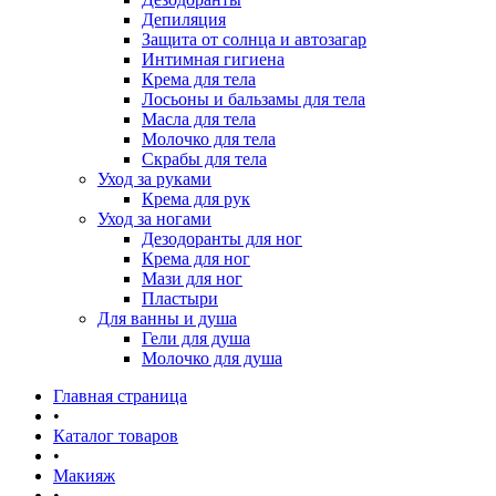
Депиляция
Защита от солнца и автозагар
Интимная гигиена
Крема для тела
Лосьоны и бальзамы для тела
Масла для тела
Молочко для тела
Скрабы для тела
Уход за руками
Крема для рук
Уход за ногами
Дезодоранты для ног
Крема для ног
Мази для ног
Пластыри
Для ванны и душа
Гели для душа
Молочко для душа
Главная страница
•
Каталог товаров
•
Макияж
•