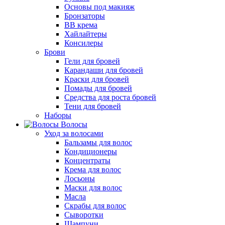
Основы под макияж
Бронзаторы
BB крема
Хайлайтеры
Консилеры
Брови
Гели для бровей
Карандаши для бровей
Краски для бровей
Помады для бровей
Средства для роста бровей
Тени для бровей
Наборы
Волосы
Уход за волосами
Бальзамы для волос
Кондиционеры
Концентраты
Крема для волос
Лосьоны
Маски для волос
Масла
Скрабы для волос
Сыворотки
Шампуни