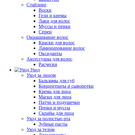
Стайлинг
Воски
Гели и кремы
Лаки для волос
Муссы и пенки
Спреи
Окрашивание волос
Краски для волос
Ламинирование волос
Оксиданты
Аксессуары для волос
Расчески
Уход
Уход за лицом
Бальзамы для губ
Концентраты и сыворотки
Крема для лица
Маски для лица
Патчи и подушечки
Пенки и муссы
Скрабы для лица
Уход за полостью рта
Зубные пасты
Уход за телом
Дезодоранты