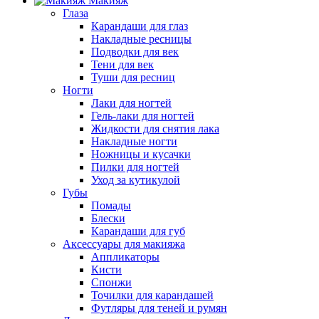
Макияж
Глаза
Карандаши для глаз
Накладные ресницы
Подводки для век
Тени для век
Туши для ресниц
Ногти
Лаки для ногтей
Гель-лаки для ногтей
Жидкости для снятия лака
Накладные ногти
Ножницы и кусачки
Пилки для ногтей
Уход за кутикулой
Губы
Помады
Блески
Карандаши для губ
Аксессуары для макияжа
Аппликаторы
Кисти
Спонжи
Точилки для карандашей
Футляры для теней и румян