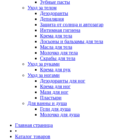
Зубные пасты
Уход за телом
Дезодоранты
Депиляция
Защита от солнца и автозагар
Интимная гигиена
Крема для тела
Лосьоны и бальзамы для тела
Масла для тела
Молочко для тела
Скрабы для тела
Уход за руками
Крема для рук
Уход за ногами
Дезодоранты для ног
Крема для ног
Мази для ног
Пластыри
Для ванны и душа
Гели для душа
Молочко для душа
Главная страница
•
Каталог товаров