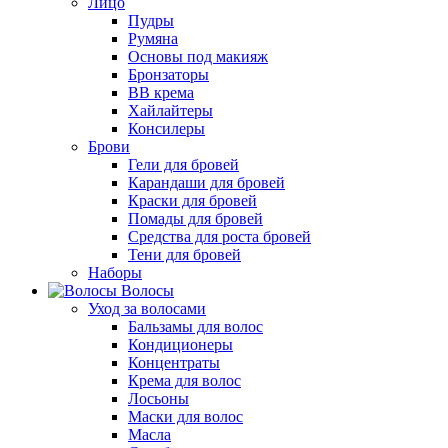
Лицо
Пудры
Румяна
Основы под макияж
Бронзаторы
BB крема
Хайлайтеры
Консилеры
Брови
Гели для бровей
Карандаши для бровей
Краски для бровей
Помады для бровей
Средства для роста бровей
Тени для бровей
Наборы
Волосы
Уход за волосами
Бальзамы для волос
Кондиционеры
Концентраты
Крема для волос
Лосьоны
Маски для волос
Масла