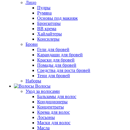
Лицо
Пудры
Румяна
Основы под макияж
Бронзаторы
BB крема
Хайлайтеры
Консилеры
Брови
Гели для бровей
Карандаши для бровей
Краски для бровей
Помады для бровей
Средства для роста бровей
Тени для бровей
Наборы
Волосы
Уход за волосами
Бальзамы для волос
Кондиционеры
Концентраты
Крема для волос
Лосьоны
Маски для волос
Масла