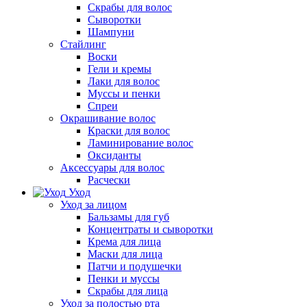
Скрабы для волос
Сыворотки
Шампуни
Стайлинг
Воски
Гели и кремы
Лаки для волос
Муссы и пенки
Спреи
Окрашивание волос
Краски для волос
Ламинирование волос
Оксиданты
Аксессуары для волос
Расчески
Уход
Уход за лицом
Бальзамы для губ
Концентраты и сыворотки
Крема для лица
Маски для лица
Патчи и подушечки
Пенки и муссы
Скрабы для лица
Уход за полостью рта