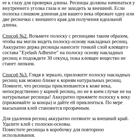
ее к глазу для проверки длины. Ресницы должны начинаться у
внутреннего уголка глаза и не заходить за внешний. Если
полоска слишком длинная для вашего века обрежьте одну или
две реснички с внешнего края для получения идеальной
длины.
Способ №2.
Возьмите полоску с ресницами таким образом,
чтобы вы могли видеть полоску-основу накладных ресниц.
Аккуратно держа ресницы нанесите тонкий слой клеящего
состава "Eyelash Adhesive" на полоску основу накладных
ресниц и подождите 30 секунд, пока клеящее вещество не
станет липким.
Способ №3.
Глядя в зеркало, приложите полоску накладных
ресниц как можно ближе к корням натуральных ресниц.
Помните, что ресницы приклеиваются к коже века,
непосредственно у корней ресниц, но не в коем случае не на
натуральные ресницы! Аккуратно прижмете полоску к веку
(прижимайте за концы) и дайте ей приклеиться. По мере
высыхания клей становится прозрачным.
Для удаления ресниц аккуратно потяните за внешний край.
Удалите клей с полоски-основы.
Поместите ресницы в коробочку для повторноо
использования.