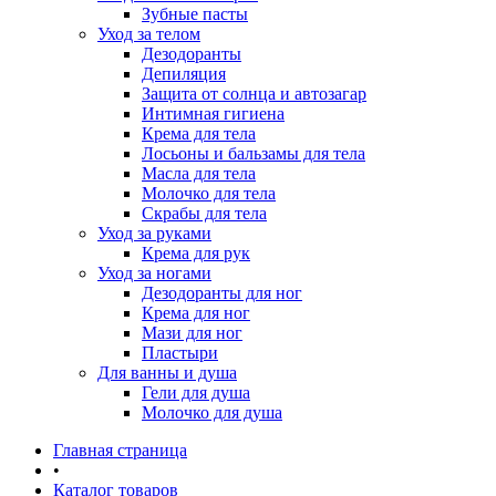
Зубные пасты
Уход за телом
Дезодоранты
Депиляция
Защита от солнца и автозагар
Интимная гигиена
Крема для тела
Лосьоны и бальзамы для тела
Масла для тела
Молочко для тела
Скрабы для тела
Уход за руками
Крема для рук
Уход за ногами
Дезодоранты для ног
Крема для ног
Мази для ног
Пластыри
Для ванны и душа
Гели для душа
Молочко для душа
Главная страница
•
Каталог товаров