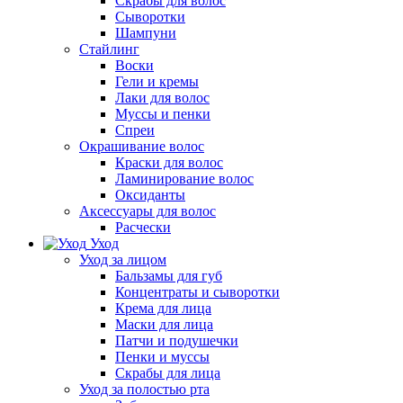
Скрабы для волос
Сыворотки
Шампуни
Стайлинг
Воски
Гели и кремы
Лаки для волос
Муссы и пенки
Спреи
Окрашивание волос
Краски для волос
Ламинирование волос
Оксиданты
Аксессуары для волос
Расчески
Уход
Уход за лицом
Бальзамы для губ
Концентраты и сыворотки
Крема для лица
Маски для лица
Патчи и подушечки
Пенки и муссы
Скрабы для лица
Уход за полостью рта