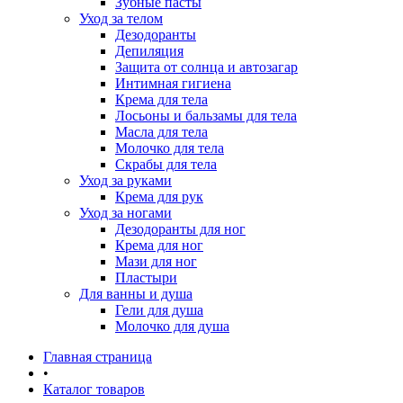
Зубные пасты
Уход за телом
Дезодоранты
Депиляция
Защита от солнца и автозагар
Интимная гигиена
Крема для тела
Лосьоны и бальзамы для тела
Масла для тела
Молочко для тела
Скрабы для тела
Уход за руками
Крема для рук
Уход за ногами
Дезодоранты для ног
Крема для ног
Мази для ног
Пластыри
Для ванны и душа
Гели для душа
Молочко для душа
Главная страница
•
Каталог товаров