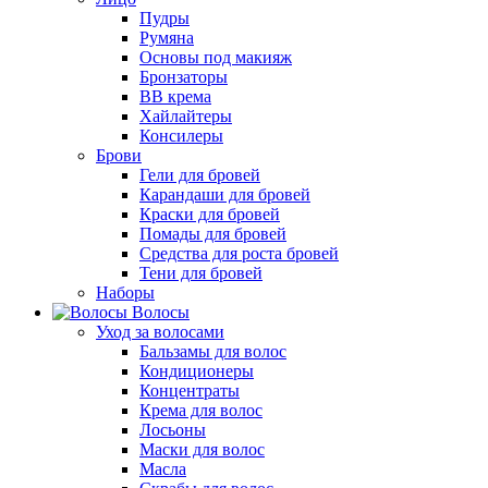
Пудры
Румяна
Основы под макияж
Бронзаторы
BB крема
Хайлайтеры
Консилеры
Брови
Гели для бровей
Карандаши для бровей
Краски для бровей
Помады для бровей
Средства для роста бровей
Тени для бровей
Наборы
Волосы
Уход за волосами
Бальзамы для волос
Кондиционеры
Концентраты
Крема для волос
Лосьоны
Маски для волос
Масла