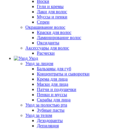
Воски
Гели и кремы
Лаки для волос
Муссы и пенки
Спреи
Окрашивание волос
Краски для волос
Ламинирование волос
Оксиданты
Аксессуары для волос
Расчески
Уход
Уход за лицом
Бальзамы для губ
Концентраты и сыворотки
Крема для лица
Маски для лица
Патчи и подушечки
Пенки и муссы
Скрабы для лица
Уход за полостью рта
Зубные пасты
Уход за телом
Дезодоранты
Депиляция