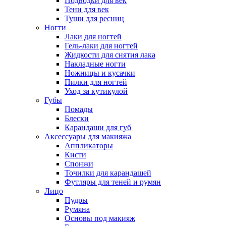
Подводки для век
Тени для век
Туши для ресниц
Ногти
Лаки для ногтей
Гель-лаки для ногтей
Жидкости для снятия лака
Накладные ногти
Ножницы и кусачки
Пилки для ногтей
Уход за кутикулой
Губы
Помады
Блески
Карандаши для губ
Аксессуары для макияжа
Аппликаторы
Кисти
Спонжи
Точилки для карандашей
Футляры для теней и румян
Лицо
Пудры
Румяна
Основы под макияж