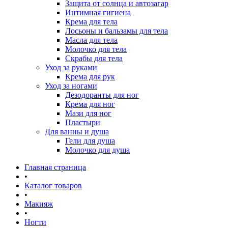
Защита от солнца и автозагар
Интимная гигиена
Крема для тела
Лосьоны и бальзамы для тела
Масла для тела
Молочко для тела
Скрабы для тела
Уход за руками
Крема для рук
Уход за ногами
Дезодоранты для ног
Крема для ног
Мази для ног
Пластыри
Для ванны и душа
Гели для душа
Молочко для душа
Главная страница
•
Каталог товаров
•
Макияж
•
Ногти