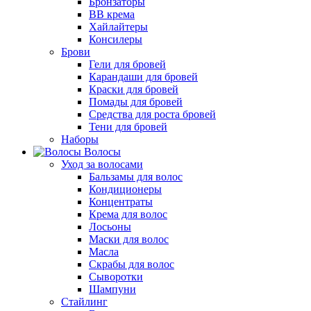
Бронзаторы
BB крема
Хайлайтеры
Консилеры
Брови
Гели для бровей
Карандаши для бровей
Краски для бровей
Помады для бровей
Средства для роста бровей
Тени для бровей
Наборы
Волосы
Уход за волосами
Бальзамы для волос
Кондиционеры
Концентраты
Крема для волос
Лосьоны
Маски для волос
Масла
Скрабы для волос
Сыворотки
Шампуни
Стайлинг