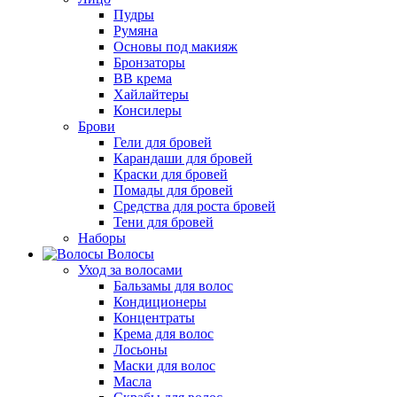
Пудры
Румяна
Основы под макияж
Бронзаторы
BB крема
Хайлайтеры
Консилеры
Брови
Гели для бровей
Карандаши для бровей
Краски для бровей
Помады для бровей
Средства для роста бровей
Тени для бровей
Наборы
Волосы
Уход за волосами
Бальзамы для волос
Кондиционеры
Концентраты
Крема для волос
Лосьоны
Маски для волос
Масла