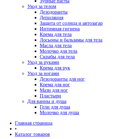
Зубные пасты
Уход за телом
Дезодоранты
Депиляция
Защита от солнца и автозагар
Интимная гигиена
Крема для тела
Лосьоны и бальзамы для тела
Масла для тела
Молочко для тела
Скрабы для тела
Уход за руками
Крема для рук
Уход за ногами
Дезодоранты для ног
Крема для ног
Мази для ног
Пластыри
Для ванны и душа
Гели для душа
Молочко для душа
Главная страница
•
Каталог товаров