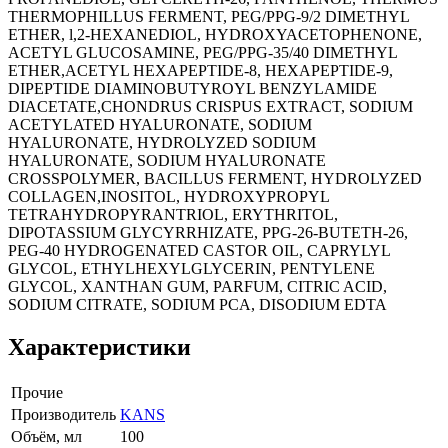
THERMOPHILLUS FERMENT, PEG/PPG-9/2 DIMETHYL
ETHER, l,2-HEXANEDIOL, HYDROXYACETOPHENONE,
ACETYL GLUCOSAMINE, PEG/PPG-35/40 DIMETHYL
ETHER,ACETYL HEXAPEPTIDE-8, HEXAPEPTIDE-9,
DIPEPTIDE DIAMINOBUTYROYL BENZYLAMIDE
DIACETATE,CHONDRUS CRISPUS EXTRACT, SODIUM
ACETYLATED HYALURONATE, SODIUM
HYALURONATE, HYDROLYZED SODIUM
HYALURONATE, SODIUM HYALURONATE
CROSSPOLYMER, BACILLUS FERMENT, HYDROLYZED
COLLAGEN,INOSITOL, HYDROXYPROPYL
TETRAHYDROPYRANTRIOL, ERYTHRITOL,
DIPOTASSIUM GLYCYRRHIZATE, PPG-26-BUTETH-26,
PEG-40 HYDROGENATED CASTOR OIL, CAPRYLYL
GLYCOL, ETHYLHEXYLGLYCERIN, PENTYLENE
GLYCOL, XANTHAN GUM, PARFUM, CITRIC ACID,
SODIUM CITRATE, SODIUM PCA, DISODIUM EDTA
Характеристики
Прочие
Производитель
KANS
Объём, мл
100