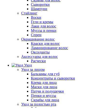
Скрабы для волос
Сыворотки
Шампуни
Стайлинг
Воски
Гели и кремы
Лаки для волос
Муссы и пенки
Спреи
Окрашивание волос
Краски для волос
Ламинирование волос
Оксиданты
Аксессуары для волос
Расчески
Уход
Уход за лицом
Бальзамы для губ
Концентраты и сыворотки
Крема для лица
Маски для лица
Патчи и подушечки
Пенки и муссы
Скрабы для лица
Уход за полостью рта