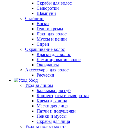
Скрабы для волос
Сыворотки
Шампуни
Стайлинг
Воски
Гели и кремы
Лаки для волос
Муссы и пенки
Спреи
Окрашивание волос
Краски для волос
Ламинирование волос
Оксиданты
Аксессуары для волос
Расчески
Уход
Уход за лицом
Бальзамы для губ
Концентраты и сыворотки
Крема для лица
Маски для лица
Патчи и подушечки
Пенки и муссы
Скрабы для лица
Уход за полостью рта