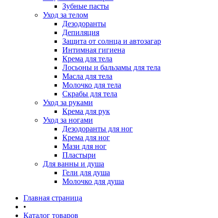
Зубные пасты
Уход за телом
Дезодоранты
Депиляция
Защита от солнца и автозагар
Интимная гигиена
Крема для тела
Лосьоны и бальзамы для тела
Масла для тела
Молочко для тела
Скрабы для тела
Уход за руками
Крема для рук
Уход за ногами
Дезодоранты для ног
Крема для ног
Мази для ног
Пластыри
Для ванны и душа
Гели для душа
Молочко для душа
Главная страница
•
Каталог товаров