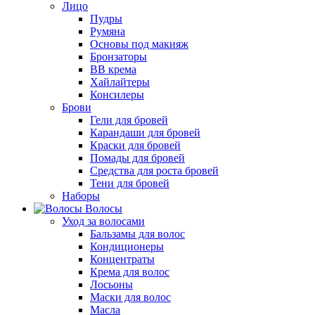
Лицо
Пудры
Румяна
Основы под макияж
Бронзаторы
BB крема
Хайлайтеры
Консилеры
Брови
Гели для бровей
Карандаши для бровей
Краски для бровей
Помады для бровей
Средства для роста бровей
Тени для бровей
Наборы
Волосы
Уход за волосами
Бальзамы для волос
Кондиционеры
Концентраты
Крема для волос
Лосьоны
Маски для волос
Масла