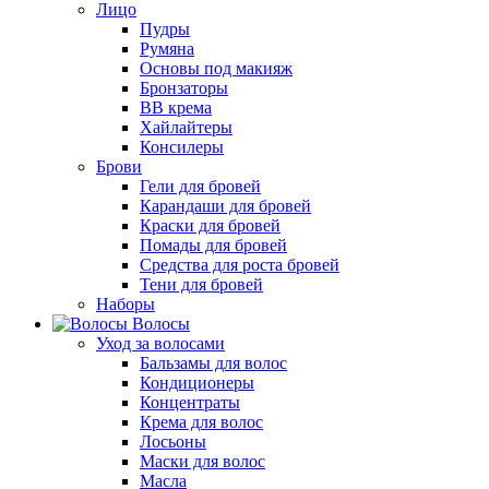
Лицо
Пудры
Румяна
Основы под макияж
Бронзаторы
BB крема
Хайлайтеры
Консилеры
Брови
Гели для бровей
Карандаши для бровей
Краски для бровей
Помады для бровей
Средства для роста бровей
Тени для бровей
Наборы
Волосы
Уход за волосами
Бальзамы для волос
Кондиционеры
Концентраты
Крема для волос
Лосьоны
Маски для волос
Масла