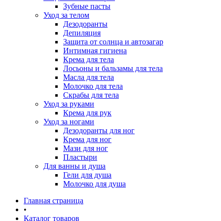
Зубные пасты
Уход за телом
Дезодоранты
Депиляция
Защита от солнца и автозагар
Интимная гигиена
Крема для тела
Лосьоны и бальзамы для тела
Масла для тела
Молочко для тела
Скрабы для тела
Уход за руками
Крема для рук
Уход за ногами
Дезодоранты для ног
Крема для ног
Мази для ног
Пластыри
Для ванны и душа
Гели для душа
Молочко для душа
Главная страница
•
Каталог товаров