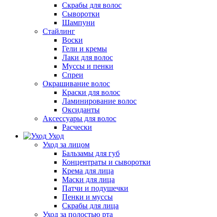
Скрабы для волос
Сыворотки
Шампуни
Стайлинг
Воски
Гели и кремы
Лаки для волос
Муссы и пенки
Спреи
Окрашивание волос
Краски для волос
Ламинирование волос
Оксиданты
Аксессуары для волос
Расчески
Уход
Уход за лицом
Бальзамы для губ
Концентраты и сыворотки
Крема для лица
Маски для лица
Патчи и подушечки
Пенки и муссы
Скрабы для лица
Уход за полостью рта