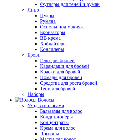
Футляры для теней и румян
Лицо
Пудры
Румяна
Основы под макияж
Бронзаторы
BB крема
Хайлайтеры
Консилеры
Брови
Гели для бровей
Карандаши для бровей
Краски для бровей
Помады для бровей
Средства для роста бровей
Тени для бровей
Наборы
Волосы
Уход за волосами
Бальзамы для волос
Кондиционеры
Концентраты
Крема для волос
Лосьоны
Маски для волос