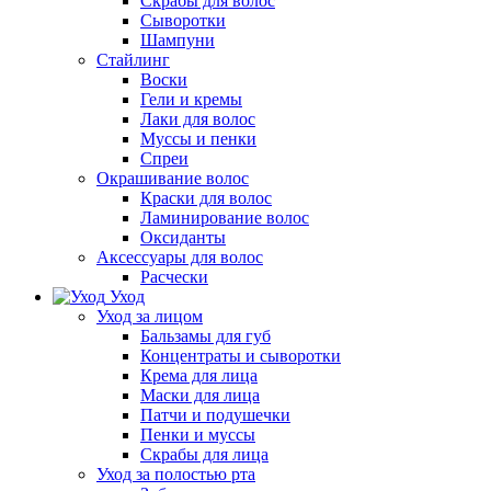
Скрабы для волос
Сыворотки
Шампуни
Стайлинг
Воски
Гели и кремы
Лаки для волос
Муссы и пенки
Спреи
Окрашивание волос
Краски для волос
Ламинирование волос
Оксиданты
Аксессуары для волос
Расчески
Уход
Уход за лицом
Бальзамы для губ
Концентраты и сыворотки
Крема для лица
Маски для лица
Патчи и подушечки
Пенки и муссы
Скрабы для лица
Уход за полостью рта