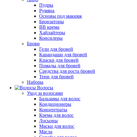
Пудры
Румяна
Основы под макияж
Бронзаторы
BB крема
Хайлайтеры
Консилеры
Брови
Гели для бровей
Карандаши для бровей
Краски для бровей
Помады для бровей
Средства для роста бровей
Тени для бровей
Наборы
Волосы
Уход за волосами
Бальзамы для волос
Кондиционеры
Концентраты
Крема для волос
Лосьоны
Маски для волос
Масла