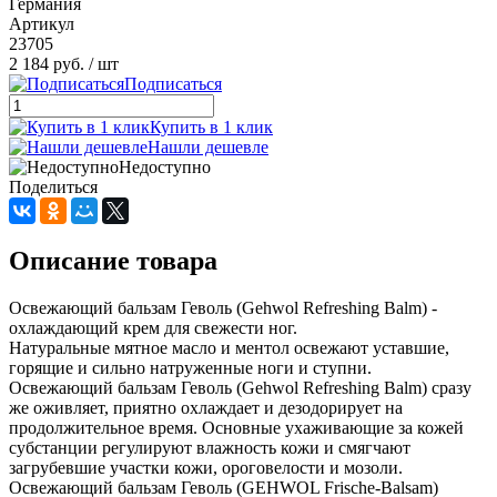
Германия
Артикул
23705
2 184 руб.
/ шт
Подписаться
Купить в 1 клик
Нашли дешевле
Недоступно
Поделиться
Описание товара
Освежающий бальзам Геволь (Gehwol Refreshing Balm) -
охлаждающий крем для свежести ног.
Натуральные мятное масло и ментол освежают уставшие,
горящие и сильно натруженные ноги и ступни.
Освежающий бальзам Геволь (Gehwol Refreshing Balm) сразу
же оживляет, приятно охлаждает и дезодорирует на
продолжительное время. Основные ухаживающие за кожей
субстанции регулируют влажность кожи и смягчают
загрубевшие участки кожи, ороговелости и мозоли.
Освежающий бальзам Геволь (GEHWOL Frische-Balsam)