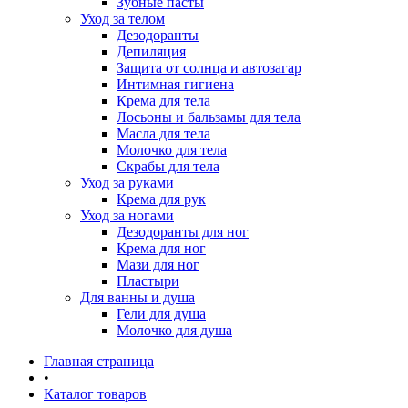
Зубные пасты
Уход за телом
Дезодоранты
Депиляция
Защита от солнца и автозагар
Интимная гигиена
Крема для тела
Лосьоны и бальзамы для тела
Масла для тела
Молочко для тела
Скрабы для тела
Уход за руками
Крема для рук
Уход за ногами
Дезодоранты для ног
Крема для ног
Мази для ног
Пластыри
Для ванны и душа
Гели для душа
Молочко для душа
Главная страница
•
Каталог товаров