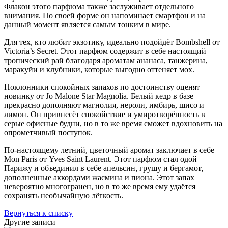
Флакон этого парфюма также заслуживает отдельного
внимания. По своей форме он напоминает смартфон и на
данный момент является самым тонким в мире.
Для тех, кто любит экзотику, идеально подойдёт Bombshell от
Victoria’s Secret. Этот парфюм содержит в себе настоящий
тропический рай благодаря ароматам ананаса, танжерина,
маракуйи и клубники, которые выгодно оттеняет мох.
Поклонники спокойных запахов по достоинству оценят
новинку от Jo Malone Star Magnolia. Белый кедр в базе
прекрасно дополняют магнолия, нероли, имбирь, шисо и
лимон. Он привнесёт спокойствие и умиротворённость в
серые офисные будни, но в то же время сможет вдохновить на
опрометчивый поступок.
По-настоящему летний, цветочный аромат заключает в себе
Mon Paris от Yves Saint Laurent. Этот парфюм стал одой
Парижу и объединил в себе апельсин, грушу и бергамот,
дополненные аккордами жасмина и пиона. Этот запах
невероятно многогранен, но в то же время ему удаётся
сохранять необычайную лёгкость.
Вернуться к списку
Другие записи