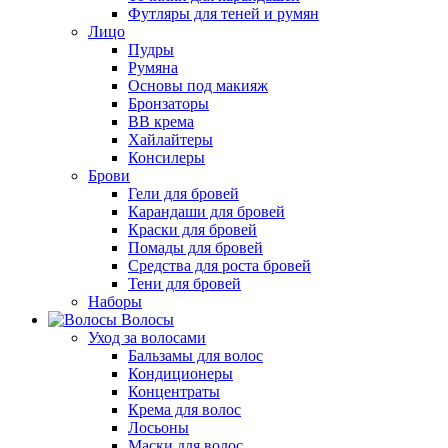
Футляры для теней и румян
Лицо
Пудры
Румяна
Основы под макияж
Бронзаторы
BB крема
Хайлайтеры
Консилеры
Брови
Гели для бровей
Карандаши для бровей
Краски для бровей
Помады для бровей
Средства для роста бровей
Тени для бровей
Наборы
Волосы
Уход за волосами
Бальзамы для волос
Кондиционеры
Концентраты
Крема для волос
Лосьоны
Маски для волос