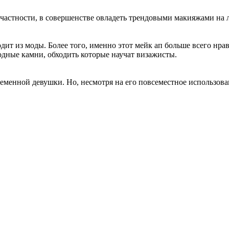
частности, в совершенстве овладеть трендовыми макияжами на л
ит из моды. Более того, именно этот мейк ап больше всего нра
одные камни, обходить которые научат визажисты.
енной девушки. Но, несмотря на его повсеместное использовани