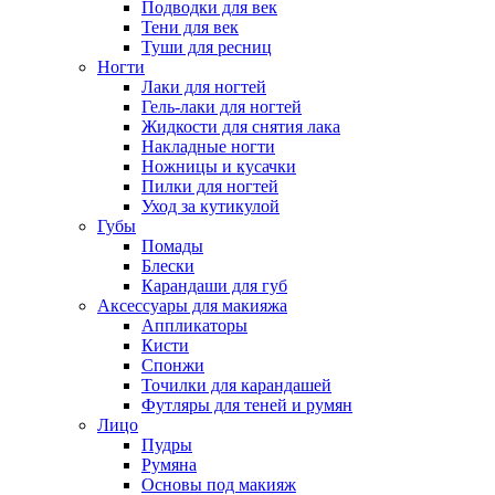
Подводки для век
Тени для век
Туши для ресниц
Ногти
Лаки для ногтей
Гель-лаки для ногтей
Жидкости для снятия лака
Накладные ногти
Ножницы и кусачки
Пилки для ногтей
Уход за кутикулой
Губы
Помады
Блески
Карандаши для губ
Аксессуары для макияжа
Аппликаторы
Кисти
Спонжи
Точилки для карандашей
Футляры для теней и румян
Лицо
Пудры
Румяна
Основы под макияж