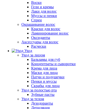
Воски
Гели и кремы
Лаки для волос
Муссы и пенки
Спреи
Окрашивание волос
Краски для волос
Ламинирование волос
Оксиданты
Аксессуары для волос
Расчески
Уход
Уход за лицом
Бальзамы для губ
Концентраты и сыворотки
Крема для лица
Маски для лица
Патчи и подушечки
Пенки и муссы
Скрабы для лица
Уход за полостью рта
Зубные пасты
Уход за телом
Дезодоранты
Депиляция