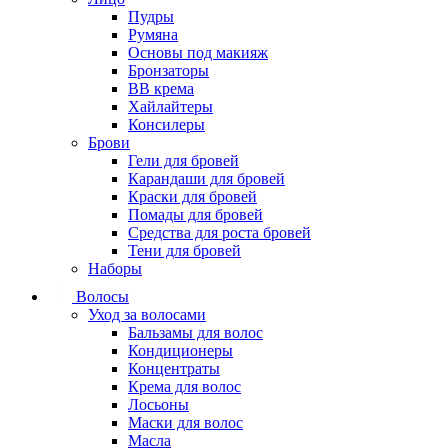
Пудры
Румяна
Основы под макияж
Бронзаторы
BB крема
Хайлайтеры
Консилеры
Брови
Гели для бровей
Карандаши для бровей
Краски для бровей
Помады для бровей
Средства для роста бровей
Тени для бровей
Наборы
Волосы
Уход за волосами
Бальзамы для волос
Кондиционеры
Концентраты
Крема для волос
Лосьоны
Маски для волос
Масла