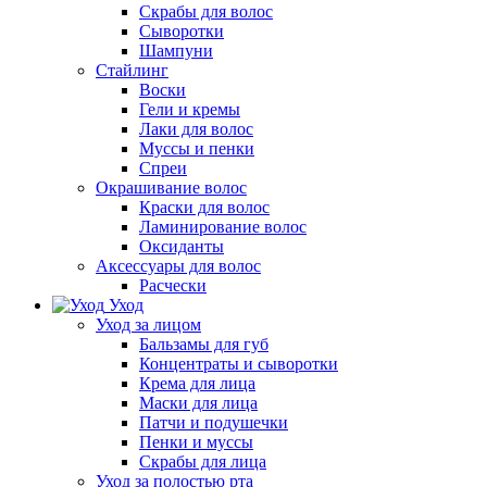
Скрабы для волос
Сыворотки
Шампуни
Стайлинг
Воски
Гели и кремы
Лаки для волос
Муссы и пенки
Спреи
Окрашивание волос
Краски для волос
Ламинирование волос
Оксиданты
Аксессуары для волос
Расчески
Уход
Уход за лицом
Бальзамы для губ
Концентраты и сыворотки
Крема для лица
Маски для лица
Патчи и подушечки
Пенки и муссы
Скрабы для лица
Уход за полостью рта