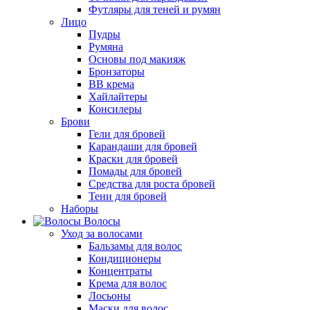
Футляры для теней и румян
Лицо
Пудры
Румяна
Основы под макияж
Бронзаторы
BB крема
Хайлайтеры
Консилеры
Брови
Гели для бровей
Карандаши для бровей
Краски для бровей
Помады для бровей
Средства для роста бровей
Тени для бровей
Наборы
Волосы
Уход за волосами
Бальзамы для волос
Кондиционеры
Концентраты
Крема для волос
Лосьоны
Маски для волос