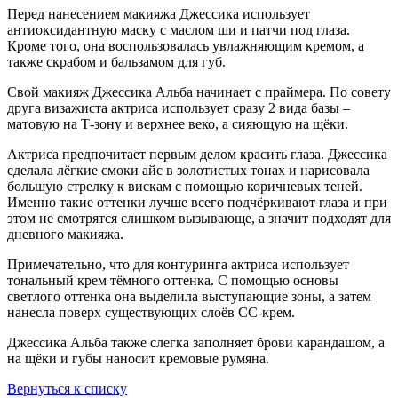
Перед нанесением макияжа Джессика использует
антиоксидантную маску с маслом ши и патчи под глаза.
Кроме того, она воспользовалась увлажняющим кремом, а
также скрабом и бальзамом для губ.
Свой макияж Джессика Альба начинает с праймера. По совету
друга визажиста актриса использует сразу 2 вида базы –
матовую на Т-зону и верхнее веко, а сияющую на щёки.
Актриса предпочитает первым делом красить глаза. Джессика
сделала лёгкие смоки айс в золотистых тонах и нарисовала
большую стрелку к вискам с помощью коричневых теней.
Именно такие оттенки лучше всего подчёркивают глаза и при
этом не смотрятся слишком вызывающе, а значит подходят для
дневного макияжа.
Примечательно, что для контуринга актриса использует
тональный крем тёмного оттенка. С помощью основы
светлого оттенка она выделила выступающие зоны, а затем
нанесла поверх существующих слоёв СС-крем.
Джессика Альба также слегка заполняет брови карандашом, а
на щёки и губы наносит кремовые румяна.
Вернуться к списку