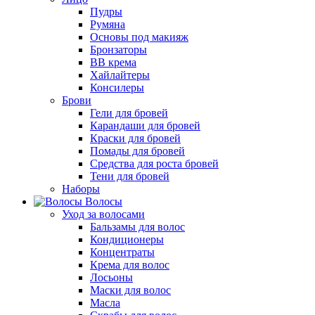
Пудры
Румяна
Основы под макияж
Бронзаторы
BB крема
Хайлайтеры
Консилеры
Брови
Гели для бровей
Карандаши для бровей
Краски для бровей
Помады для бровей
Средства для роста бровей
Тени для бровей
Наборы
Волосы
Уход за волосами
Бальзамы для волос
Кондиционеры
Концентраты
Крема для волос
Лосьоны
Маски для волос
Масла