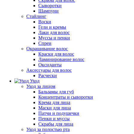
Скрабы для волос
Сыворотки
Шампуни
Стайлинг
Воски
Гели и кремы
Лаки для волос
Муссы и пенки
Спреи
Окрашивание волос
Краски для волос
Ламинирование волос
Оксиданты
Аксессуары для волос
Расчески
Уход
Уход за лицом
Бальзамы для губ
Концентраты и сыворотки
Крема для лица
Маски для лица
Патчи и подушечки
Пенки и муссы
Скрабы для лица
Уход за полостью рта