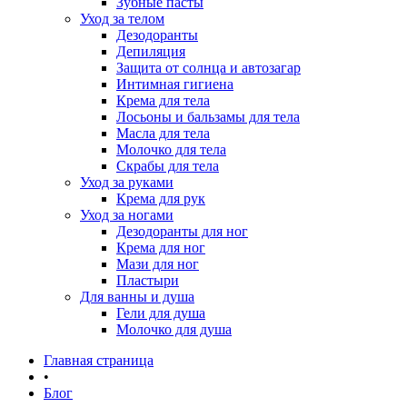
Зубные пасты
Уход за телом
Дезодоранты
Депиляция
Защита от солнца и автозагар
Интимная гигиена
Крема для тела
Лосьоны и бальзамы для тела
Масла для тела
Молочко для тела
Скрабы для тела
Уход за руками
Крема для рук
Уход за ногами
Дезодоранты для ног
Крема для ног
Мази для ног
Пластыри
Для ванны и душа
Гели для душа
Молочко для душа
Главная страница
•
Блог