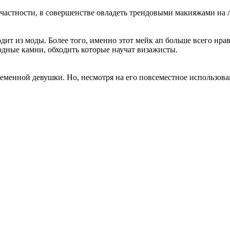
частности, в совершенстве овладеть трендовыми макияжами на л
ит из моды. Более того, именно этот мейк ап больше всего нра
одные камни, обходить которые научат визажисты.
енной девушки. Но, несмотря на его повсеместное использовани