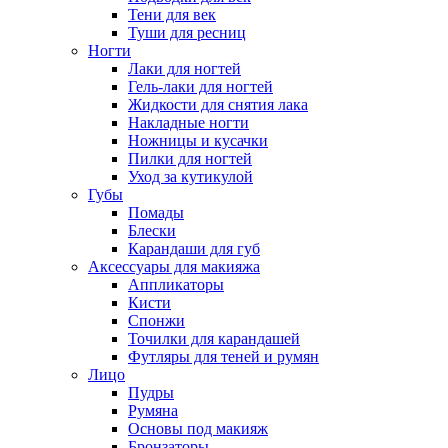
Тени для век
Туши для ресниц
Ногти
Лаки для ногтей
Гель-лаки для ногтей
Жидкости для снятия лака
Накладные ногти
Ножницы и кусачки
Пилки для ногтей
Уход за кутикулой
Губы
Помады
Блески
Карандаши для губ
Аксессуары для макияжа
Аппликаторы
Кисти
Спонжи
Точилки для карандашей
Футляры для теней и румян
Лицо
Пудры
Румяна
Основы под макияж
Бронзаторы