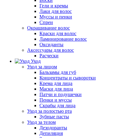
Воски
Гели и кремы
Лаки для волос
Муссы и пенки
Спреи
Окрашивание волос
Краски для волос
Ламинирование волос
Оксиданты
Аксессуары для волос
Расчески
Уход
Уход за лицом
Бальзамы для губ
Концентраты и сыворотки
Крема для лица
Маски для лица
Патчи и подушечки
Пенки и муссы
Скрабы для лица
Уход за полостью рта
Зубные пасты
Уход за телом
Дезодоранты
Депиляция