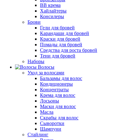
BB крема
Хайлайтеры
Консилеры
Брови
Гели для бровей
Карандаши для бровей
Краски для бровей
Помады для бровей
Средства для роста бровей
Тени для бровей
Наборы
Волосы
Уход за волосами
Бальзамы для волос
Кондиционеры
Концентраты
Крема для волос
Лосьоны
Маски для волос
Масла
Скрабы для волос
Сыворотки
Шампуни
Стайлинг