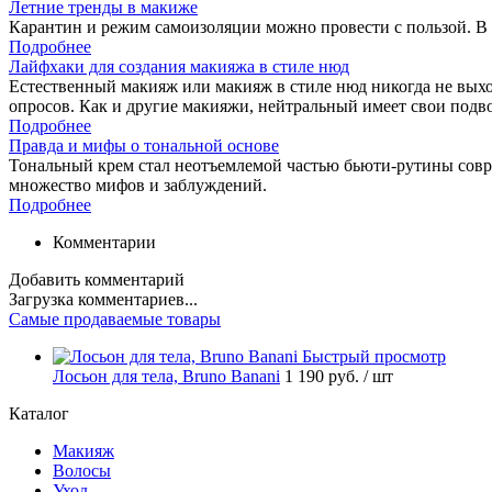
Летние тренды в макиже
Карантин и режим самоизоляции можно провести с пользой. В 
Подробнее
Лайфхаки для создания макияжа в стиле нюд
Естественный макияж или макияж в стиле нюд никогда не выход
опросов. Как и другие макияжи, нейтральный имеет свои подв
Подробнее
Правда и мифы о тональной основе
Тональный крем стал неотъемлемой частью бьюти-рутины соврем
множество мифов и заблуждений.
Подробнее
Комментарии
Добавить комментарий
Загрузка комментариев...
Самые продаваемые товары
Быстрый просмотр
Лосьон для тела, Bruno Banani
1 190 руб.
/ шт
Каталог
Макияж
Волосы
Уход