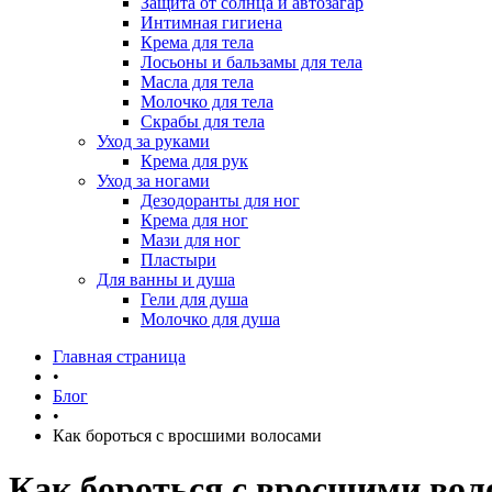
Защита от солнца и автозагар
Интимная гигиена
Крема для тела
Лосьоны и бальзамы для тела
Масла для тела
Молочко для тела
Скрабы для тела
Уход за руками
Крема для рук
Уход за ногами
Дезодоранты для ног
Крема для ног
Мази для ног
Пластыри
Для ванны и душа
Гели для душа
Молочко для душа
Главная страница
•
Блог
•
Как бороться с вросшими волосами
Как бороться с вросшими вол