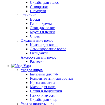
Скрабы для волос
Сыворотки
Шампуни
Стайлинг
Воски
Гели и кремы
Лаки для волос
Муссы и пенки
Спреи
Окрашивание волос
Краски для волос
Ламинирование волос
Оксиданты
Аксессуары для волос
Расчески
Уход
Уход за лицом
Бальзамы для губ
Концентраты и сыворотки
Крема для лица
Маски для лица
Патчи и подушечки
Пенки и муссы
Скрабы для лица
Уход за полостью рта