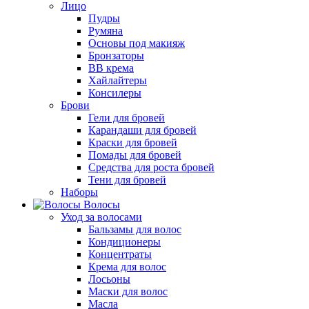
Лицо
Пудры
Румяна
Основы под макияж
Бронзаторы
BB крема
Хайлайтеры
Консилеры
Брови
Гели для бровей
Карандаши для бровей
Краски для бровей
Помады для бровей
Средства для роста бровей
Тени для бровей
Наборы
Волосы
Уход за волосами
Бальзамы для волос
Кондиционеры
Концентраты
Крема для волос
Лосьоны
Маски для волос
Масла