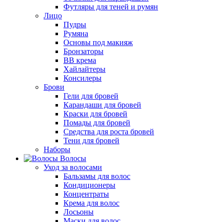
Футляры для теней и румян
Лицо
Пудры
Румяна
Основы под макияж
Бронзаторы
BB крема
Хайлайтеры
Консилеры
Брови
Гели для бровей
Карандаши для бровей
Краски для бровей
Помады для бровей
Средства для роста бровей
Тени для бровей
Наборы
Волосы
Уход за волосами
Бальзамы для волос
Кондиционеры
Концентраты
Крема для волос
Лосьоны
Маски для волос