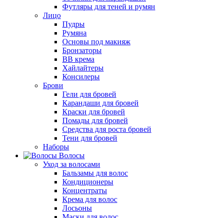
Футляры для теней и румян
Лицо
Пудры
Румяна
Основы под макияж
Бронзаторы
BB крема
Хайлайтеры
Консилеры
Брови
Гели для бровей
Карандаши для бровей
Краски для бровей
Помады для бровей
Средства для роста бровей
Тени для бровей
Наборы
Волосы
Уход за волосами
Бальзамы для волос
Кондиционеры
Концентраты
Крема для волос
Лосьоны
Маски для волос