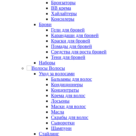
Бронзаторы
BB крема
Хайлайтеры
Консилеры
Брови
Гели для бровей
Карандаши для бровей
Краски для бровей
Помады для бровей
Средства для роста бровей
Тени для бровей
Наборы
Волосы
Уход за волосами
Бальзамы для волос
Кондиционеры
Концентраты
Крема для волос
Лосьоны
Маски для волос
Масла
Скрабы для волос
Сыворотки
Шампуни
Стайлинг