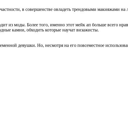
частности, в совершенстве овладеть трендовыми макияжами на л
ит из моды. Более того, именно этот мейк ап больше всего нра
одные камни, обходить которые научат визажисты.
енной девушки. Но, несмотря на его повсеместное использовани