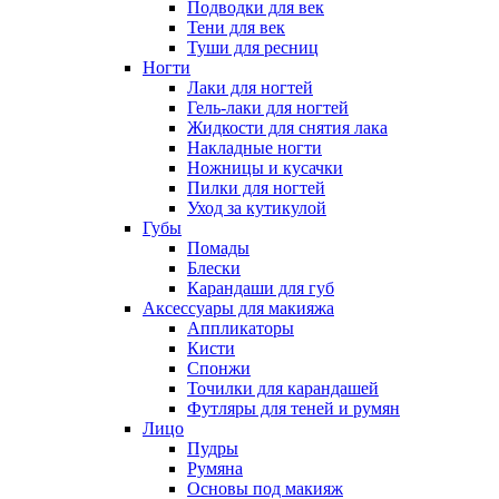
Подводки для век
Тени для век
Туши для ресниц
Ногти
Лаки для ногтей
Гель-лаки для ногтей
Жидкости для снятия лака
Накладные ногти
Ножницы и кусачки
Пилки для ногтей
Уход за кутикулой
Губы
Помады
Блески
Карандаши для губ
Аксессуары для макияжа
Аппликаторы
Кисти
Спонжи
Точилки для карандашей
Футляры для теней и румян
Лицо
Пудры
Румяна
Основы под макияж