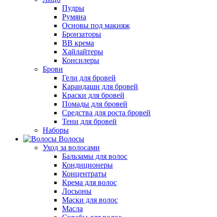
Пудры
Румяна
Основы под макияж
Бронзаторы
BB крема
Хайлайтеры
Консилеры
Брови
Гели для бровей
Карандаши для бровей
Краски для бровей
Помады для бровей
Средства для роста бровей
Тени для бровей
Наборы
Волосы
Уход за волосами
Бальзамы для волос
Кондиционеры
Концентраты
Крема для волос
Лосьоны
Маски для волос
Масла