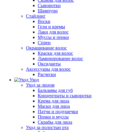
Скрабы для волос
Сыворотки
Шампуни
Стайлинг
Воски
Гели и кремы
Лаки для волос
Муссы и пенки
Спреи
Окрашивание волос
Краски для волос
Ламинирование волос
Оксиданты
Аксессуары для волос
Расчески
Уход
Уход за лицом
Бальзамы для губ
Концентраты и сыворотки
Крема для лица
Маски для лица
Патчи и подушечки
Пенки и муссы
Скрабы для лица
Уход за полостью рта