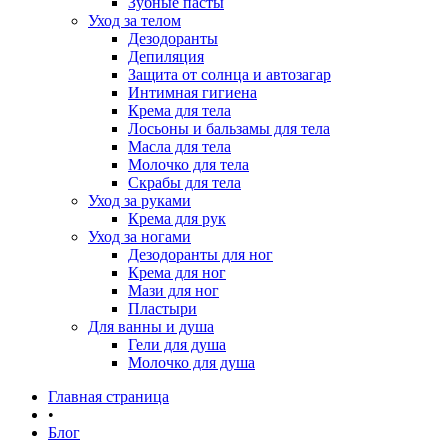
Зубные пасты
Уход за телом
Дезодоранты
Депиляция
Защита от солнца и автозагар
Интимная гигиена
Крема для тела
Лосьоны и бальзамы для тела
Масла для тела
Молочко для тела
Скрабы для тела
Уход за руками
Крема для рук
Уход за ногами
Дезодоранты для ног
Крема для ног
Мази для ног
Пластыри
Для ванны и душа
Гели для душа
Молочко для душа
Главная страница
•
Блог