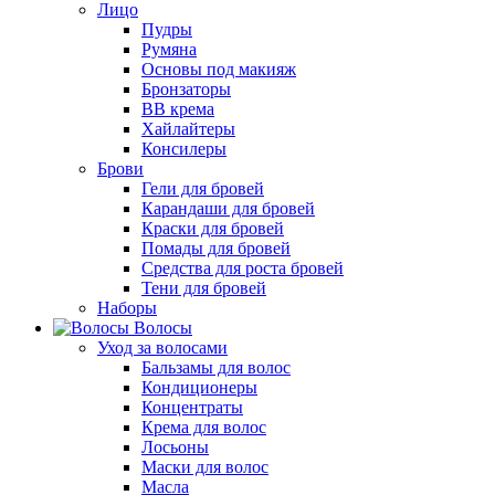
Лицо
Пудры
Румяна
Основы под макияж
Бронзаторы
BB крема
Хайлайтеры
Консилеры
Брови
Гели для бровей
Карандаши для бровей
Краски для бровей
Помады для бровей
Средства для роста бровей
Тени для бровей
Наборы
Волосы
Уход за волосами
Бальзамы для волос
Кондиционеры
Концентраты
Крема для волос
Лосьоны
Маски для волос
Масла