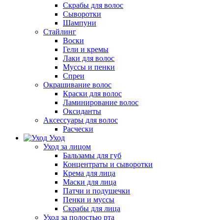
Скрабы для волос
Сыворотки
Шампуни
Стайлинг
Воски
Гели и кремы
Лаки для волос
Муссы и пенки
Спреи
Окрашивание волос
Краски для волос
Ламинирование волос
Оксиданты
Аксессуары для волос
Расчески
Уход
Уход за лицом
Бальзамы для губ
Концентраты и сыворотки
Крема для лица
Маски для лица
Патчи и подушечки
Пенки и муссы
Скрабы для лица
Уход за полостью рта