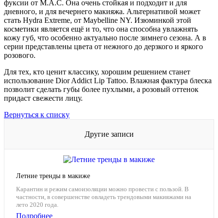
фуксии от М.А.С. Она очень стойкая и подходит и для
дневного, и для вечернего макияжа. Альтернативой может
стать Hydra Extreme, от Maybelline NY. Изюминкой этой
косметики является ещё и то, что она способна увлажнять
кожу губ, что особенно актуально после зимнего сезона. А в
серии представлены цвета от нежного до дерзкого и яркого
розового.
Для тех, кто ценит классику, хорошим решением станет
использование Dior Addict Lip Tattoo. Влажная фактура блеска
позволит сделать губы более пухлыми, а розовый оттенок
придаст свежести лицу.
Вернуться к списку
Другие записи
Летние тренды в макиже
Карантин и режим самоизоляции можно провести с пользой. В
частности, в совершенстве овладеть трендовыми макияжами на
лето 2020 года.
Подробнее