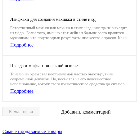
Лайфхаки для создания макияжа в стиле нюд
Естественный макияж или макияж в стиле нюд никогда не выходит
из моды. Более того, именно этот мейк ап больше всего нравится
мужчинам, что подтвердили результаты множества опросов. Как и
другие макияжи, нейтральный имеет свои подводные камни,
Подробнее
обходить которые научат визажисты.
Правда и мифы о тональной основе
Тональный крем стал неотъемлемой частью бьюти-рутины
современной девушки. Но, несмотря на его повсеместное
использование, вокруг этого косметического средства до сих пор
вьётся множество мифов и заблуждений.
Подробнее
Комментарии
Добавить комментарий
Самые продаваемые товары