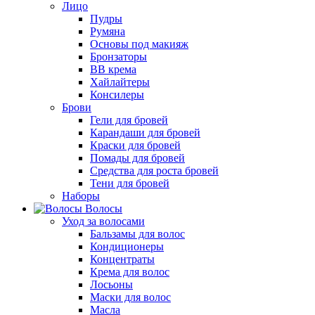
Лицо
Пудры
Румяна
Основы под макияж
Бронзаторы
BB крема
Хайлайтеры
Консилеры
Брови
Гели для бровей
Карандаши для бровей
Краски для бровей
Помады для бровей
Средства для роста бровей
Тени для бровей
Наборы
Волосы
Уход за волосами
Бальзамы для волос
Кондиционеры
Концентраты
Крема для волос
Лосьоны
Маски для волос
Масла