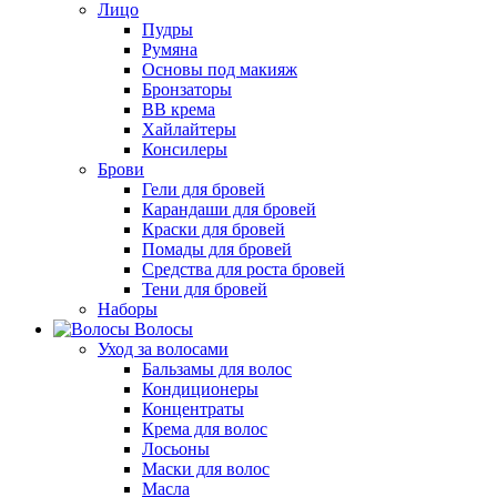
Лицо
Пудры
Румяна
Основы под макияж
Бронзаторы
BB крема
Хайлайтеры
Консилеры
Брови
Гели для бровей
Карандаши для бровей
Краски для бровей
Помады для бровей
Средства для роста бровей
Тени для бровей
Наборы
Волосы
Уход за волосами
Бальзамы для волос
Кондиционеры
Концентраты
Крема для волос
Лосьоны
Маски для волос
Масла