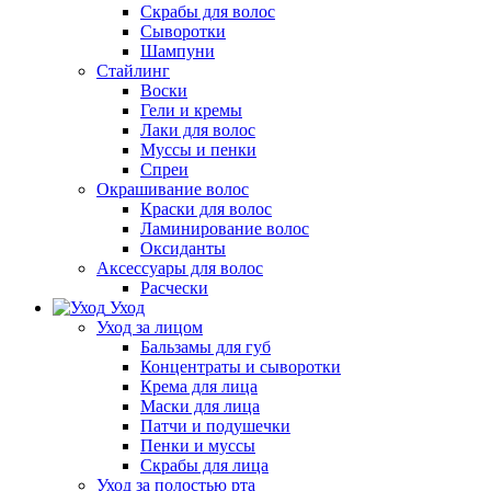
Скрабы для волос
Сыворотки
Шампуни
Стайлинг
Воски
Гели и кремы
Лаки для волос
Муссы и пенки
Спреи
Окрашивание волос
Краски для волос
Ламинирование волос
Оксиданты
Аксессуары для волос
Расчески
Уход
Уход за лицом
Бальзамы для губ
Концентраты и сыворотки
Крема для лица
Маски для лица
Патчи и подушечки
Пенки и муссы
Скрабы для лица
Уход за полостью рта