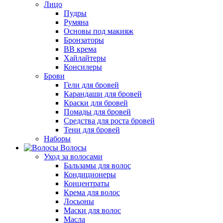
Лицо
Пудры
Румяна
Основы под макияж
Бронзаторы
BB крема
Хайлайтеры
Консилеры
Брови
Гели для бровей
Карандаши для бровей
Краски для бровей
Помады для бровей
Средства для роста бровей
Тени для бровей
Наборы
Волосы
Уход за волосами
Бальзамы для волос
Кондиционеры
Концентраты
Крема для волос
Лосьоны
Маски для волос
Масла