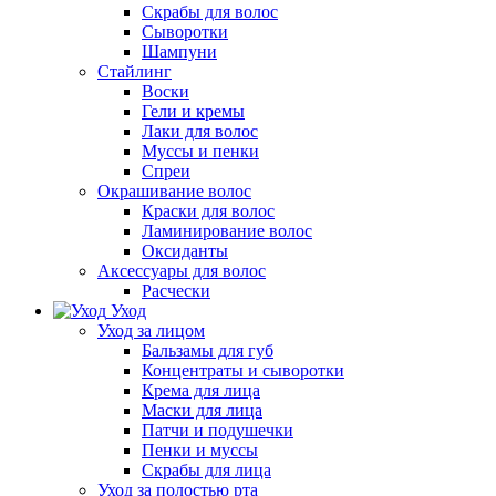
Скрабы для волос
Сыворотки
Шампуни
Стайлинг
Воски
Гели и кремы
Лаки для волос
Муссы и пенки
Спреи
Окрашивание волос
Краски для волос
Ламинирование волос
Оксиданты
Аксессуары для волос
Расчески
Уход
Уход за лицом
Бальзамы для губ
Концентраты и сыворотки
Крема для лица
Маски для лица
Патчи и подушечки
Пенки и муссы
Скрабы для лица
Уход за полостью рта