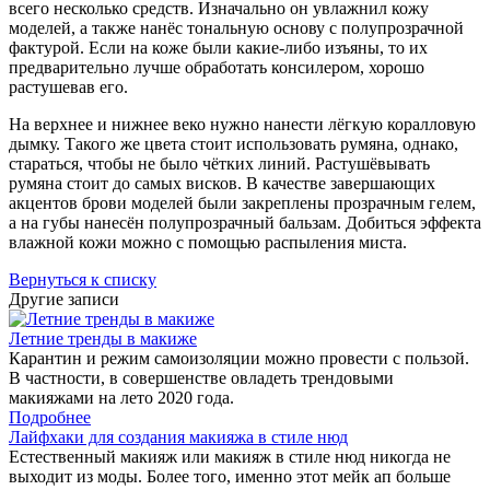
всего несколько средств. Изначально он увлажнил кожу
моделей, а также нанёс тональную основу с полупрозрачной
фактурой. Если на коже были какие-либо изъяны, то их
предварительно лучше обработать консилером, хорошо
растушевав его.
На верхнее и нижнее веко нужно нанести лёгкую коралловую
дымку. Такого же цвета стоит использовать румяна, однако,
стараться, чтобы не было чётких линий. Растушёвывать
румяна стоит до самых висков. В качестве завершающих
акцентов брови моделей были закреплены прозрачным гелем,
а на губы нанесён полупрозрачный бальзам. Добиться эффекта
влажной кожи можно с помощью распыления миста.
Вернуться к списку
Другие записи
Летние тренды в макиже
Карантин и режим самоизоляции можно провести с пользой.
В частности, в совершенстве овладеть трендовыми
макияжами на лето 2020 года.
Подробнее
Лайфхаки для создания макияжа в стиле нюд
Естественный макияж или макияж в стиле нюд никогда не
выходит из моды. Более того, именно этот мейк ап больше