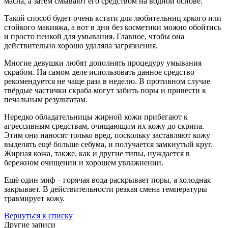
масла, а затем смывают его средством на водной основе.
Такой способ будет очень кстати для любительниц яркого или
стойкого макияжа, а вот в дни без косметики можно обойтись
и просто пенкой для умывания. Главное, чтобы она
действительно хорошо удаляла загрязнения.
Многие девушки любят дополнять процедуру умывания
скрабом. На самом деле использовать данное средство
рекомендуется не чаще раза в неделю. В противном случае
твёрдые частички скраба могут забить поры и привести к
печальным результатам.
Нередко обладательницы жирной кожи прибегают к
агрессивным средствам, очищающим их кожу до скрипа.
Этим они наносят только вред, поскольку заставляют кожу
выделять ещё больше себума, и получается замкнутый круг.
Жирная кожа, также, как и другие типы, нуждается в
бережном очищении и хорошем увлажнении.
Ещё один миф – горячая вода раскрывает поры, а холодная
закрывает. В действительности резкая смена температуры
травмирует кожу.
Вернуться к списку
Другие записи