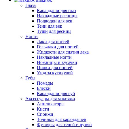
Макияж
Глаза
Карандаши для глаз
Накладные ресницы
Подводки для век
Тени для век
Туши для ресниц
Ногти
Лаки для ногтей
Гель-лаки для ногтей
Жидкости для снятия лака
Накладные ногти
Ножницы и кусачки
Пилки для ногтей
Уход за кутикулой
Губы
Помады
Блески
Карандаши для губ
Аксессуары для макияжа
Аппликаторы
Кисти
Спонжи
Точилки для карандашей
Футляры для теней и румян