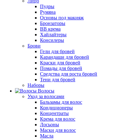
Лицо
Пудры
Румяна
Основы под макияж
Бронзаторы
BB крема
Хайлайтеры
Консилеры
Брови
Гели для бровей
Карандаши для бровей
Краски для бровей
Помады для бровей
Средства для роста бровей
Тени для бровей
Наборы
Волосы
Уход за волосами
Бальзамы для волос
Кондиционеры
Концентраты
Крема для волос
Лосьоны
Маски для волос
Масла