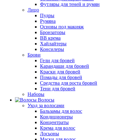
Футляры для теней и румян
Лицо
Пудры
Румяна
Основы под макияж
Бронзаторы
BB крема
Хайлайтеры
Консилеры
Брови
Гели для бровей
Карандаши для бровей
Краски для бровей
Помады для бровей
Средства для роста бровей
Тени для бровей
Наборы
Волосы
Уход за волосами
Бальзамы для волос
Кондиционеры
Концентраты
Крема для волос
Лосьоны
Маски для волос