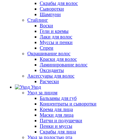
Скрабы для волос
Сыворотки
Шампуни
Стайлинг
Воски
Гели и кремы
Лаки для волос
Муссы и пенки
Спреи
Окрашивание волос
Краски для волос
Ламинирование волос
Оксиданты
Аксессуары для волос
Расчески
Уход
Уход за лицом
Бальзамы для губ
Концентраты и сыворотки
Крема для лица
Маски для лица
Патчи и подушечки
Пенки и муссы
Скрабы для лица
Уход за полостью рта