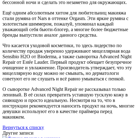
бессонной ночи и сделать это незаметно для окружающих.
Ещё одним абсолютным хитом для любительниц макияжа
стали румяна от Nars в оттенке Orgasm. Эти яркие румяна с
золотистым шиммером, пожалуй, упоминал каждый
уважающий себя бьюти-блогер, а многие более бюджетные
бренды выпустили аналог данного средства.
Что касается уходовой косметики, то здесь лидерство по
количеству продаж уверенно удерживают мицеллярная вода
Sensibio H2O от Bioderma, а также сыворотка Advanced Night
Repair от Estée Lauder. Первый продукт обещает безупречное
очищение и увлажнение. Производитель утверждает, что эту
мицеллярную воду можно не смывать, но дерматологи
советуют его не слушать и всё равно умываться с пенкой.
О сыворотке Advanced Night Repair не рассказывал только
ленивый. В её силах превратить уставшую тусклую кожу в
сияющую и просто идеальную. Несмотря на то, что в
инструкции рекомендуется наносить продукт на ночь, многие
девушки используют его в качестве праймера перед
макияжем.
Вернуться к списку
Другие записи