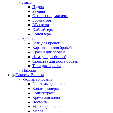
Лицо
Пудры
Румяна
Основы под макияж
Бронзаторы
BB крема
Хайлайтеры
Консилеры
Брови
Гели для бровей
Карандаши для бровей
Краски для бровей
Помады для бровей
Средства для роста бровей
Тени для бровей
Наборы
Волосы
Уход за волосами
Бальзамы для волос
Кондиционеры
Концентраты
Крема для волос
Лосьоны
Маски для волос
Масла