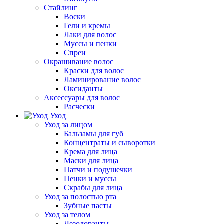
Стайлинг
Воски
Гели и кремы
Лаки для волос
Муссы и пенки
Спреи
Окрашивание волос
Краски для волос
Ламинирование волос
Оксиданты
Аксессуары для волос
Расчески
Уход
Уход за лицом
Бальзамы для губ
Концентраты и сыворотки
Крема для лица
Маски для лица
Патчи и подушечки
Пенки и муссы
Скрабы для лица
Уход за полостью рта
Зубные пасты
Уход за телом
Дезодоранты