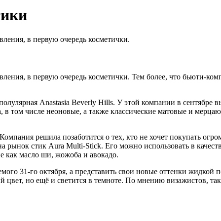
тики
овления, в первую очередь косметички.
новления, в первую очередь косметички. Тем более, что бьюти-к
улярная Anastasia Beverly Hills. У этой компании в сентябре вы
а, в том числе неоновые, а также классические матовые и мерцаю
омпания решила позаботится о тех, кто не хочет покупать огро
 рынок стик Aura Multi-Stick. Его можно использовать в качест
е как масло ши, жожоба и авокадо.
мого 31-го октября, а представить свои новые оттенки жидкой 
й цвет, но ещё и светится в темноте. По мнению визажистов, така