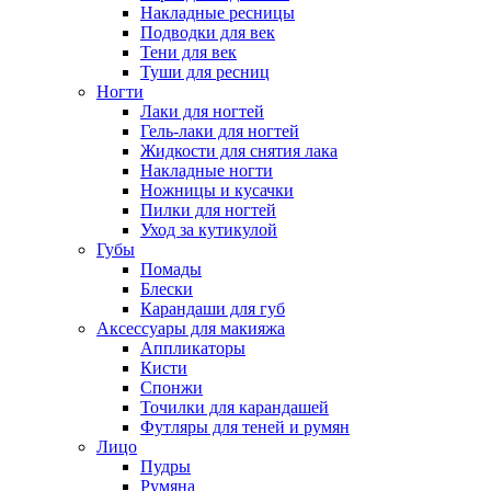
Накладные ресницы
Подводки для век
Тени для век
Туши для ресниц
Ногти
Лаки для ногтей
Гель-лаки для ногтей
Жидкости для снятия лака
Накладные ногти
Ножницы и кусачки
Пилки для ногтей
Уход за кутикулой
Губы
Помады
Блески
Карандаши для губ
Аксессуары для макияжа
Аппликаторы
Кисти
Спонжи
Точилки для карандашей
Футляры для теней и румян
Лицо
Пудры
Румяна