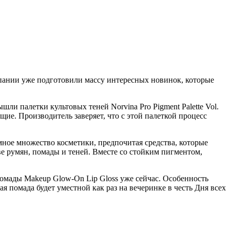
омпании уже подготовили массу интересных новинок, которые
шли палетки культовых теней Norvina Pro Pigment Palette Vol.
щие. Производитель заверяет, что с этой палеткой процесс
мное множество косметики, предпочитая средства, которые
ве румян, помады и теней. Вместе со стойким пигментом,
помады Makeup Glow-On Lip Gloss уже сейчас. Особенность
я помада будет уместной как раз на вечеринке в честь Дня всех