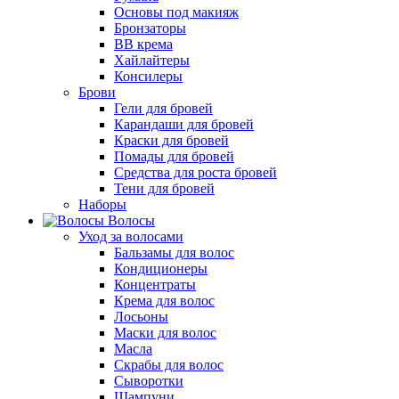
Основы под макияж
Бронзаторы
BB крема
Хайлайтеры
Консилеры
Брови
Гели для бровей
Карандаши для бровей
Краски для бровей
Помады для бровей
Средства для роста бровей
Тени для бровей
Наборы
Волосы
Уход за волосами
Бальзамы для волос
Кондиционеры
Концентраты
Крема для волос
Лосьоны
Маски для волос
Масла
Скрабы для волос
Сыворотки
Шампуни